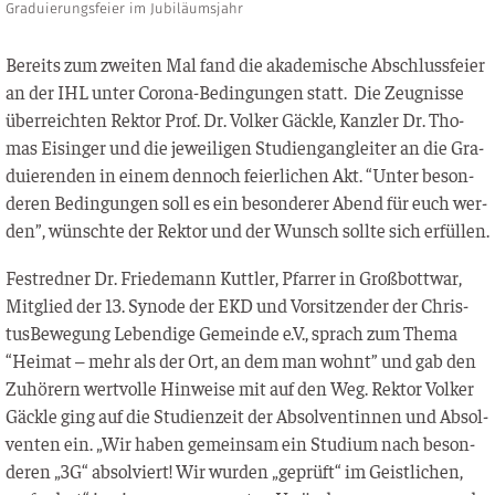
Graduierungsfeier im Jubiläumsjahr
Bereits zum zwei­ten Mal fand die aka­de­mi­sche Abschluss­fei­er
an der IHL unter Coro­na-Bedin­gun­gen statt. Die Zeug­nis­se
über­reich­ten Rek­tor Prof. Dr. Vol­ker Gäck­le, Kanz­ler Dr. Tho­
mas Eisin­ger und die jewei­li­gen Stu­di­en­g­an­g­lei­ter an die Gra­
du­ie­ren­den in einem den­noch fei­er­li­chen Akt. “Unter beson­
de­ren Bedin­gun­gen soll es ein beson­de­rer Abend für euch wer­
den”, wünsch­te der Rek­tor und der Wunsch soll­te sich erfüllen.
Fest­red­ner Dr. Frie­de­mann Kuttler, Pfar­rer in Groß­bot­t­war,
Mit­glied der 13. Syn­ode der EKD und Vor­sit­zen­der der Chris­
tus­Be­we­gung Leben­di­ge Gemein­de e.V., sprach zum The­ma
“Hei­mat – mehr als der Ort, an dem man wohnt” und gab den
Zuhö­rern wert­vol­le Hin­wei­se mit auf den Weg. Rek­tor Vol­ker
Gäck­le ging auf die Stu­di­en­zeit der Absol­ven­tin­nen und Absol­
ven­ten ein. „Wir haben gemein­sam ein Stu­di­um nach beson­
de­ren „3G“ absol­viert! Wir wur­den „geprüft“ im Geist­li­chen,