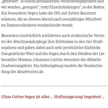
„gefor­dert“ in einem per­ma­nen­ten Ver­än­de­rungs­pro­zess und
wir wur­den „geseg­net“, trotz Ein­schrän­kun­gen“, so der Rek­tor.
Ein beson­de­rer Segen habe die IHL mit Esther Kennt­ner
erfah­ren, die an die­sem Abend nach neun­jäh­ri­ger Mit­ar­beit
im Dozie­ren­den­kreis ver­ab­schie­det wurde.
Beson­ders ein­drück­lich schil­der­ten auch stu­den­ti­sche Ver­tre­
ter der Abschluss­jahr­gän­ge ihre Erleb­nis­se in den vier Stu­di­
en­jah­ren und gaben dabei auch sehr per­sön­li­che Ein­bli­cke.
Das geist­li­che Wort und der Segen durch den Direk­tor der Lie­
ben­zel­ler Mis­si­on, Johan­nes Luith­le, been­de­te die offi­zi­el­le
Gra­du­ie­rungs­fei­er. Ein Sekt­emp­fang run­de­te die Ver­ab­schie­
dung der Absol­ven­ten ab.
Zurück
Ohne Gottes Segen ist alles umsonst!
Hoffnungscamp begeistert Kinder