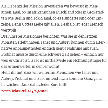
Als Lie­ben­zel­ler Mis­si­on inves­tie­ren wir bewusst in Men­
schen. Egal, ob im afri­ka­ni­schen Busch­land oder in Groß­städ­
ten wie Ber­lin und Tokio. Egal, ob es Hun­der­te sind oder Ein­
zel­ne. Denn Got­tes Lie­be gilt allen. Des­halb ist jeder Mensch
wertvoll!
Drei unse­rer Mis­sio­na­re berich­ten, was sie in den letz­ten
Mona­ten erlebt haben. Janet und Aubrey kön­nen durch alter­
na­ti­ve Anbau­me­tho­den end­lich genug Nah­rung anbau­en.
Prob­hat muss­te durch eine schwe­re Zeit gehen – ein­fach nur,
weil er Christ ist. Isaac ist mitt­ler­wei­le ein Hoff­nungs­trä­ger für
das Armen­vier­tel, in dem er wohnt.
Helft ihr mit, dass wir wei­ter­hin Men­schen wie Janet und
Aubrey, Prob­hat und Isaac unter­stüt­zen kön­nen? Ganz ganz
herz­li­chen Dank dafür. Jeder Euro hilft!
www.liebenzell.org/spenden