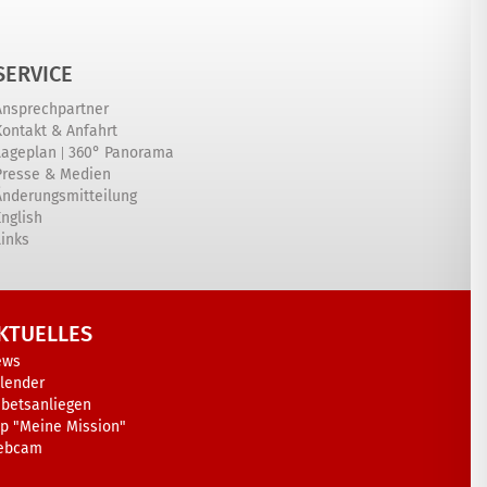
SERVICE
Ansprechpartner
Kontakt & Anfahrt
|
Lageplan
360° Panorama
Presse & Medien
Änderungsmitteilung
English
Links
KTUELLES
ews
lender
betsanliegen
p "Meine Mission"
ebcam