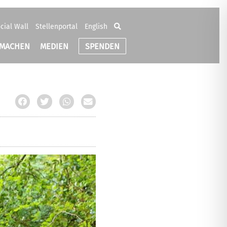
cial Wall
Stellenportal
English
TMACHEN
MEDIEN
SPENDEN