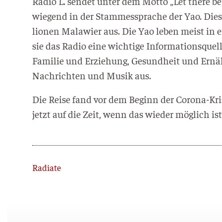
Radio L. sen­det unter dem Mot­to „Let the­re be 
wie­gend in der Stam­mes­spra­che der Yao. Die
lio­nen Mala­wi­er aus. Die Yao leben meist in en
sie das Radio eine wich­ti­ge Infor­ma­ti­ons­que
Fami­lie und Erzie­hung, Gesund­heit und Ernäh
Nach­rich­ten und Musik aus.
Die Rei­se fand vor dem Beginn der Coro­na-Kri­se
jetzt auf die Zeit, wenn das wie­der mög­lich ist
Zurück
Radiate