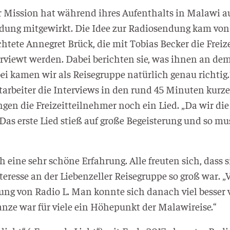
er Mis­si­on hat wäh­rend ihres Auf­ent­halts in Mala­wi a
­dung mit­ge­wirkt. Die Idee zur Radio­sen­dung kam von
­te­te Anne­gret Brück, die mit Tobi­as Becker die Frei­zeit
er­viewt wer­den. Dabei berich­ten sie, was ihnen an dem
 kamen wir als Rei­se­grup­pe natür­lich genau rich­tig.
t­ar­bei­ter die Inter­views in den rund 45 Minu­ten kur­z
 die Frei­zeit­teil­neh­mer noch ein Lied. „Da wir die 
Das ers­te Lied stieß auf gro­ße Begeis­te­rung und so m
h eine sehr schö­ne Erfah­rung. Alle freu­ten sich, dass
­es­se an der Lie­ben­zel­ler Rei­se­grup­pe so groß war. 
gung von Radio L. Man konn­te sich danach viel bes­ser vo
an­ze war für vie­le ein Höhe­punkt der Malawireise.“