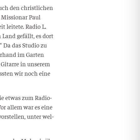
uch den christ­li­chen
 Mis­sio­nar Paul
 lei­te­te. Radio L.
 Land gefällt, es dort
“ Da das Stu­dio zu
er­hand im Gar­ten
Gitar­re in unse­rem
uss­ten wir noch eine
 sie etwas zum Radio­
„Vor allem war es eine
r­stel­len, unter wel­