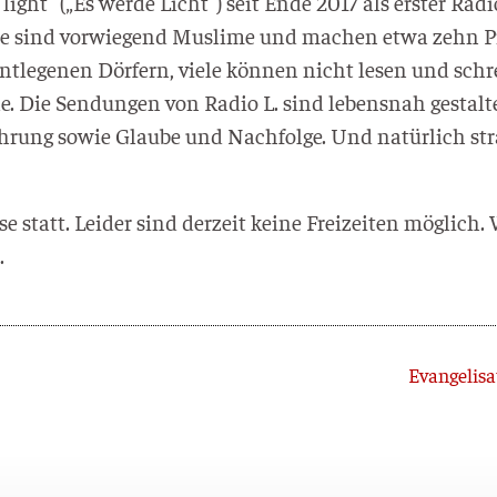
light“ („Es wer­de Licht“) seit Ende 2017 als ers­ter Rad
­se sind vor­wie­gend Mus­li­me und machen etwa zehn Pr
t­le­ge­nen Dör­fern, vie­le kön­nen nicht lesen und schre
l­le. Die Sen­dun­gen von Radio L. sind lebens­nah gestal­
­rung sowie Glau­be und Nach­fol­ge. Und natür­lich str
 statt. Lei­der sind der­zeit kei­ne Frei­zei­ten mög­lich
.
Evangelisa