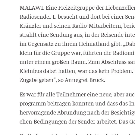
MALAWI. Eine Frei­zeit­grup­pe der Lie­ben­zel­l
Radio­sen­der L. besucht und dort bei einer Sen
Kränz­ler und sei­nen Radio-Mit­ar­bei­tern, berich
strahlt eine Sen­dung aus, in der Rei­sen­de int
im Gegen­satz zu ihrem Hei­mat­land gibt. „Dabei
klein für die Grup­pe war, führ­ten die Radio­mi
unter einem gro­ßen Baum. Zum Abschluss san­gen
Klein­bus dabei hat­ten, war das kein Pro­blem. 
Zuga­be geben“, so Anne­gret Brück.
Es war für alle Teil­neh­mer eine neue, aber auc
pro­gramm bei­tra­gen konn­ten und dass das Inter
her­vor­ra­gen­de Abrun­dung nach der Besich­ti­
chen Bedin­gun­gen der Sen­der arbei­tet. Das G