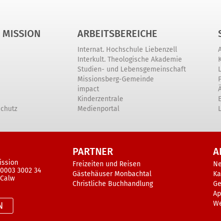
 MISSION
ARBEITSBEREICHE
Internat. Hochschule Liebenzell
Interkult. Theologische Akademie
Studien- und Lebensgemeinschaft
Missionsberg-Gemeinde
impact
Kinderzentrale
schutz
Medienportal
PARTNER
A
ission
Freizeiten und Reisen
N
 0003 3002 34
Gästehäuser Monbachtal
Ka
 Calw
Christliche Buchhandlung
Ge
Ap
W
N