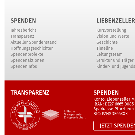
SPENDEN
LIEBENZELLER
Jahresbericht
Kurzvorstellung
Transparenz
Vision und Werte
Aktueller Spendenstand
Geschichte
Hoffnungsgeschichten
Timeline
Spendenprojekte
Leitungsteam
Spendenaktionen
Struktur und Träger
Spendeninfos
Kinder- und Jugend
TRANSPARENZ
SPENDEN
Konto: Liebenzeller M
IBAN: DE27 6665 0085
Sparkasse Pforzheim
BIC: PZHSDE66XXX
JETZT SPENDE