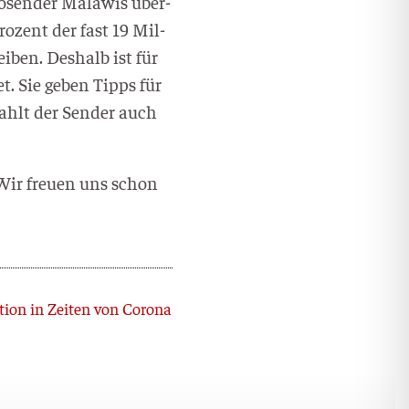
io­sen­der Mala­wis über­
o­zent der fast 19 Mil­
i­ben. Des­halb ist für
tet. Sie geben Tipps für
ahlt der Sen­der auch
. Wir freu­en uns schon
Nächster
tion in Zeiten von Corona