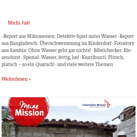
Michi Just
· Report aus Mikro­ne­si­en: Detek­­tiv-Spiel unter Was­ser · Report
aus Ban­gla­desch: Über­schwem­mung im Kin­der­dorf · Foto­sto­ry
aus Sam­bia: Ohne Was­ser geht gar nichts! · Bibel­ch­e­cker: Rie­
sen­durst · Spe­zi­al: Was­ser, fer­tig, los! · Kun­tibun­ti: Plit­sch,
platsch – so ein Quatsch! · und vie­le wei­te­re Themen
Weiterlesen »
Meine
Mission
–
Juni 2018