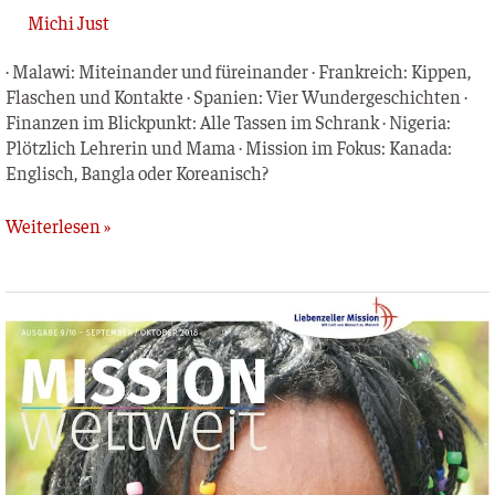
Michi Just
· Mala­wi: Mit­ein­an­der und für­ein­an­der · Frank­reich: Kip­pen,
Fla­schen und Kon­tak­te · Spa­ni­en: Vier Wun­der­ge­schich­ten ·
Finan­zen im Blick­punkt: Alle Tas­sen im Schrank · Nige­ria:
Plötz­lich Leh­re­rin und Mama · Mis­si­on im Fokus: Kana­da:
Eng­lisch, Ban­g­la oder Koreanisch?
Weiterlesen »
MISSION
weltweit
–
September
/
Oktober
2018