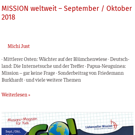
MISSION weltweit – September / Oktober
2018
Michi Just
· Mitt­le­rer Osten: Wäch­ter auf der Blüm­chen­wie­se · Deutsch­
land: Die Inter­net­su­che und der Tref­fer · Papua-Neu­­gui­­nea:
Mis­si­on – gar kei­ne Fra­ge · Son­der­bei­trag von Frie­de­mann
Burk­hardt · und vie­le wei­te­re Themen
Weiterlesen »
GO!
Kinderzeitschrift
–