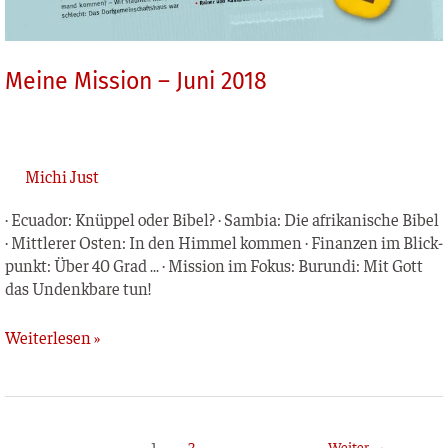
Meine Mission – Juni 2018
Michi Just
· Ecua­dor: Knüp­pel oder Bibel? · Sam­bia: Die afri­ka­ni­sche Bibel
· Mitt­le­rer Osten: In den Him­mel kom­men · Finan­zen im Blick­
punkt: Über 40 Grad … · Mis­si­on im Fokus: Burun­di: Mit Gott
das Undenk­ba­re tun!
Weiterlesen »
1
2
Weiter
→