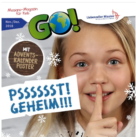
GO!
Kinderzeitschrift
–
November
/
Dezember
2018