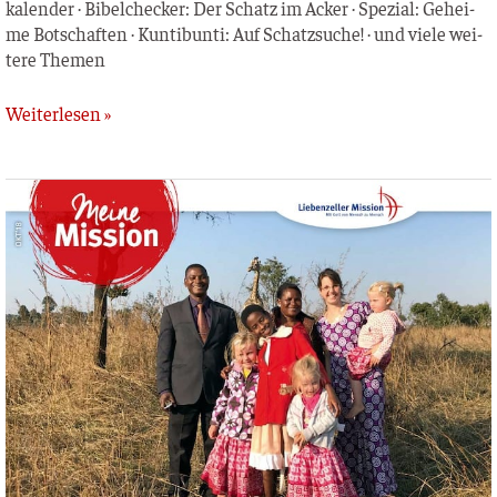
ka­len­der · Bibel­ch­e­cker: Der Schatz im Acker · Spe­zi­al: Gehei­
me Bot­schaf­ten · Kun­tibun­ti: Auf Schatz­su­che! · und vie­le wei­
te­re Themen
Weiterlesen »
Meine
Mission
–
Oktober
2018