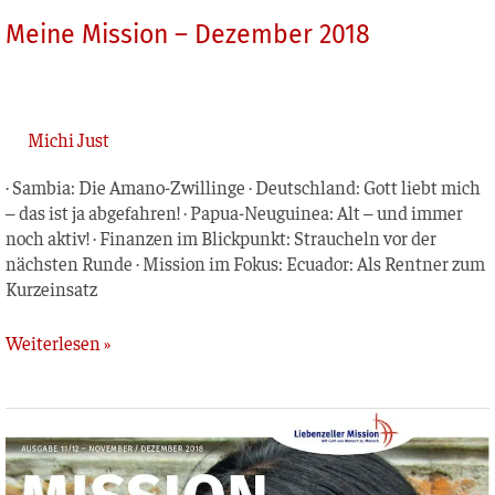
Meine Mission – Dezember 2018
Michi Just
· Sam­bia: Die Ama­no-Zwil­lin­ge · Deutsch­land: Gott liebt mich
– das ist ja abge­fah­ren! · Papua-Neu­­gui­­nea: Alt – und immer
noch aktiv! · Finan­zen im Blick­punkt: Strau­cheln vor der
nächs­ten Run­de · Mis­si­on im Fokus: Ecua­dor: Als Rent­ner zum
Kurzeinsatz
Weiterlesen »
MISSION
weltweit
–