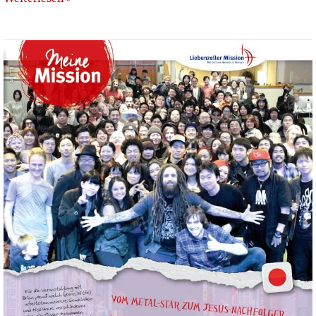
Meine
Mission
–
August
2018