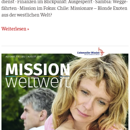
dienst · Finan­zen im Blick­punkt: Aus­ge­sperrt · Sam­bia: Weg­ge­
fähr­ten · Mis­si­on im Fokus: Chi­le: Mis­sio­na­re – Blon­de Exo­ten
aus der west­li­chen Welt?
Weiterlesen »
MISSION
weltweit
–
Juli
/
August
2018