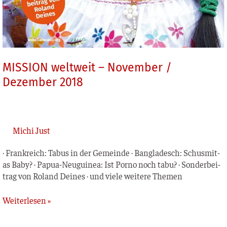
MISSION weltweit – November /
Dezember 2018
Michi Just
· Frank­reich: Tabus in der Gemein­de · Ban­gla­desch: Schus­mi­t­
as Baby? · Papua-Neu­­gui­­nea: Ist Por­no noch tabu? · Son­der­bei­
trag von Roland Dei­nes · und vie­le wei­te­re Themen
Weiterlesen »