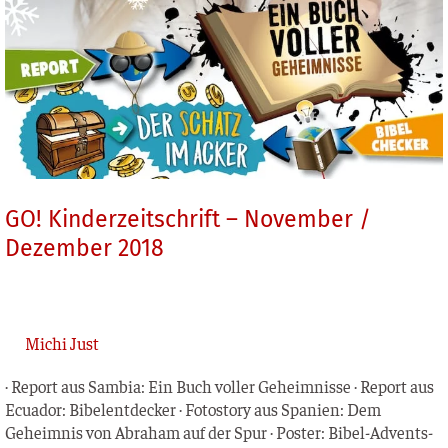
GO! Kinderzeitschrift – November /
Dezember 2018
Michi Just
· Report aus Sam­bia: Ein Buch vol­ler Geheim­nis­se · Report aus
Ecua­dor: Bibel­ent­de­cker · Foto­sto­ry aus Spa­ni­en: Dem
Geheim­nis von Abra­ham auf der Spur · Pos­ter: Bibel-Advents­