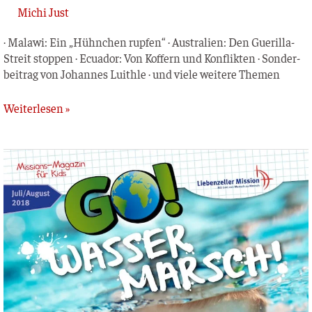
Michi Just
· Mala­wi: Ein „Hühn­chen rup­fen“ · Aus­tra­li­en: Den Gue­ril­­la-
Streit stop­pen · Ecua­dor: Von Kof­fern und Kon­flik­ten · Son­der­
bei­trag von Johan­nes Luith­le · und vie­le wei­te­re Themen
Weiterlesen »
GO!
Kinderzeitschrift
–
Juli
/
August
2018