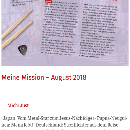
Meine Mission – August 2018
Michi Just
· Japan: Vom Metal-Star zum Jesus-Nach­fol­ger · Papua-Neu­­gui­­
nea: Mena lebt! · Deutsch­land: Streif­lich­ter aus dem Rei­se­