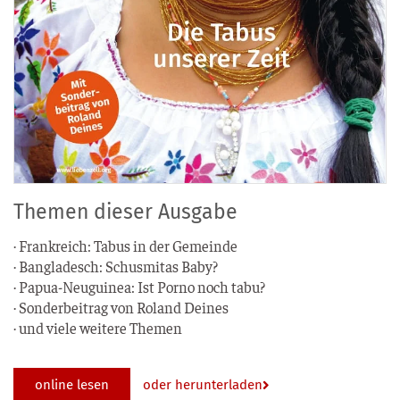
Themen dieser Ausgabe
· Frank­reich: Tabus in der Gemeinde
· Ban­gla­desch: Schus­mi­t­as Baby?
· Papua-Neu­gui­nea: Ist Por­no noch tabu?
· Son­der­bei­trag von Roland Deines
· und vie­le wei­te­re Themen
online lesen
oder herunterladen