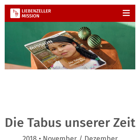
Zum
Inhalt
springen
Die Tabus unserer Zeit
2018 • November / Dezember