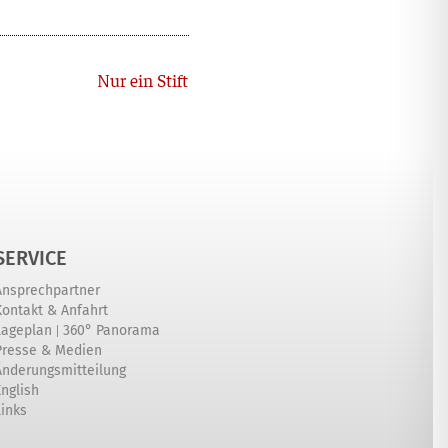
Nächster
Nur ein Stift
SERVICE
Ansprechpartner
Kontakt & Anfahrt
|
Lageplan
360° Panorama
Presse & Medien
Änderungsmitteilung
English
Links