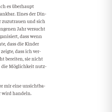
 ich es über­haupt
ank­bar. Eines der Din­
r zuzu­trau­en und sich
an­ge­nen Jahr ver­sucht
ga­ni­siert, dass wenn
te, dass die Kin­der
eig­te, dass ich ver­
t berei­ten, sie nicht
d die Mög­lich­keit nutz­
or mir eine unsicht­ba­
er wird handeln.