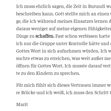
Ich muss ehr­lich sagen, die Zeit in Burun­di w
beschrei­ben kann. Gott stell­te mich an einen 
ge, die ich wäh­rend mei­nes Ein­sat­zes ler­ne
dar­aus weni­ger auf mei­ne eige­nen Fähig­kei­te
Din­ge zu
schaf­fen.
Fast schon ver­bis­sen hat­t
ich nur die Grup­pe unter Kon­trol­le hät­te un
Got­tes Wort in sich auf­neh­men wür­den. Ich wa
such­te etwas zu errei­chen, was weit außer mei
öff­nen für Got­tes Wort. Ich muss­te dar­auf ver
te zu den Kin­dern zu sprechen.
Für mich fühlt sich die­ses Ver­trau­en immer w
re Brü­cke und ich weiß, ich muss den Schritt 
Marit