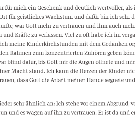
ar für mich ein Geschenk und deut­lich wert­vol­ler, als
Ort für geist­li­ches Wachs­tum und dafür bin ich sehr d
n durf­te, war Gott mehr zu ver­trau­en und ihm auch meh
n und Kräf­te zu ver­las­sen. Viel zu oft habe ich im ver­g
e ich mei­ne Kin­der­kirch­stun­den mit dem Gedan­ken or
d den Rah­men zum kon­zen­trier­ten Zuhö­ren geben könn­
r blind dafür, bis Gott mir die Augen öff­ne­te und mir z
­ner Macht stand. Ich kann die Her­zen der Kin­der nich
­trau­en, dass Gott die Arbeit mei­ner Hän­de seg­ne­te un
ie­der sehr ähn­lich an: Ich ste­he vor einem Abgrund, v
tun und es wagen auf ihn zu ver­trau­en. Er ist da und 