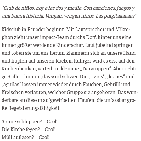
“Club de ni
ños, hoy a las dos y media. Con can­cio­nes, jue­gos y
una bue­na his­to­ria. Ven­gan, ven­gan niños. Las pulgitaaaaaas”
Kids­club in Ecua­dor beginnt: Mit Laut­spre­cher und Mikro­
phon zieht unser impact-Team durchs Dorf, hin­ter uns eine
immer grö­ßer wer­den­de Kin­der­schar. Laut jubelnd sprin­gen
und toben sie um uns her­um, klam­mern sich an unse­re Hand
und hüp­fen auf unse­ren Rücken. Ruhi­ger wird es erst auf den
Kir­chen­bän­ken, ver­teilt in klei­ne­re „Tier­grup­pen“. Aber rich­ti­
ge Stil­le – hmmm, das wird schwer. Die „tig­res“, „leo­nes“ und
„águi­las“ las­sen immer wie­der durch Fau­chen, Gebrüll und
Krei­schen ver­lau­ten, wel­cher Grup­pe sie ange­hö­ren. Das wun­
der­ba­re an die­sem auf­ge­wir­bel­ten Hau­fen: die unfass­bar gro­
ße Begeisterungsfähigkeit:
Stei­ne schlep­pen? – Cool!
Die Kir­che fegen? – Cool!
Müll auf­le­sen? – Cool!