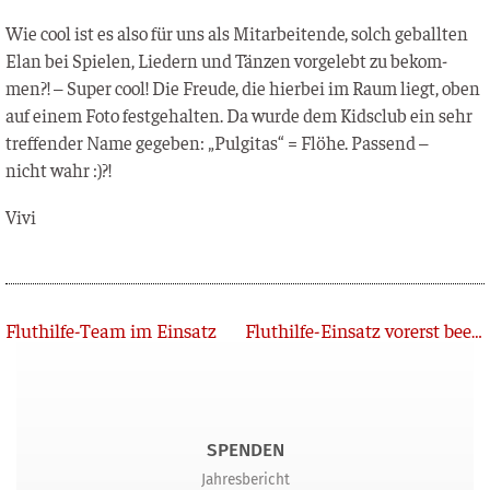
Wie cool ist es also für uns als Mit­ar­bei­ten­de, solch geball­ten
Elan bei Spie­len, Lie­dern und Tän­zen vor­ge­lebt zu bekom­
men?! – Super cool! Die Freu­de, die hier­bei im Raum liegt, oben
auf einem Foto fest­ge­hal­ten. Da wur­de dem Kids­club ein sehr
tref­fen­der Name gege­ben: „Pul­gi­tas“ = Flö­he. Pas­send –
nicht wahr :)?!
Vivi
Zurück
Fluthilfe-Team im Einsatz
Fluthilfe-Einsatz vorerst beendet
SPENDEN
Jahresbericht