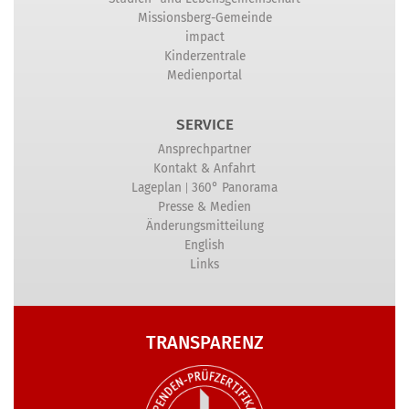
Missionsberg-Gemeinde
impact
Kinderzentrale
Medienportal
SERVICE
Ansprechpartner
Kontakt & Anfahrt
|
Lageplan
360° Panorama
Presse & Medien
Änderungsmitteilung
English
Links
TRANSPARENZ