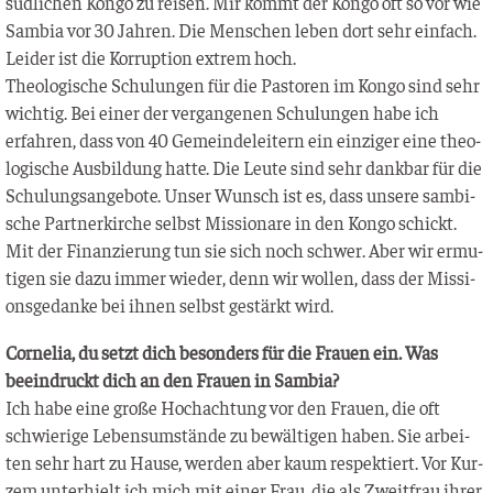
süd­li­chen Kon­go zu rei­sen. Mir kommt der Kon­go oft so vor wie
Sam­bia vor 30 Jah­ren. Die Men­schen leben dort sehr ein­fach.
Lei­der ist die Kor­rup­ti­on extrem hoch.
Theo­lo­gi­sche Schu­lun­gen für die Pas­to­ren im Kon­go sind sehr
wich­tig. Bei einer der ver­gan­ge­nen Schu­lun­gen habe ich
erfah­ren, dass von 40 Gemein­de­lei­tern ein ein­zi­ger eine theo­
lo­gi­sche Aus­bil­dung hat­te. Die Leu­te sind sehr dank­bar für die
Schu­lungs­an­ge­bo­te. Unser Wunsch ist es, dass unse­re sam­bi­
sche Part­ner­kir­che selbst Mis­sio­na­re in den Kon­go schickt.
Mit der Finan­zie­rung tun sie sich noch schwer. Aber wir ermu­
ti­gen sie dazu immer wie­der, denn wir wol­len, dass der Mis­si­
ons­ge­dan­ke bei ihnen selbst gestärkt wird.
Cor­ne­lia, du setzt dich beson­ders für die Frau­en ein. Was
beein­druckt dich an den Frau­en in Sambia?
Ich habe eine gro­ße Hoch­ach­tung vor den Frau­en, die oft
schwie­ri­ge Lebens­um­stän­de zu bewäl­ti­gen haben. Sie arbei­
ten sehr hart zu Hau­se, wer­den aber kaum respek­tiert. Vor Kur­
zem unter­hielt ich mich mit einer Frau, die als Zweit­frau ihrer