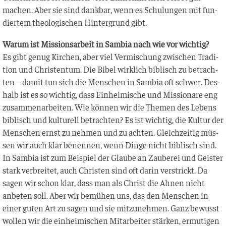
machen. Aber sie sind dank­bar, wenn es Schu­lun­gen mit fun­
dier­tem theo­lo­gi­schen Hin­ter­grund gibt.
War­um ist Mis­si­ons­ar­beit in Sam­bia nach wie vor wichtig?
Es gibt genug Kir­chen, aber viel Ver­mi­schung zwi­schen Tra­di­
ti­on und Chris­ten­tum. Die Bibel wirk­lich biblisch zu betrach­
ten – damit tun sich die Men­schen in Sam­bia oft schwer. Des­
halb ist es so wich­tig, dass Ein­hei­mi­sche und Mis­sio­na­re eng
zusam­men­ar­bei­ten. Wie kön­nen wir die The­men des Lebens
biblisch und kul­tu­rell betrach­ten? Es ist wich­tig, die Kul­tur der
Men­schen ernst zu neh­men und zu ach­ten. Gleich­zei­tig müs­
sen wir auch klar benen­nen, wenn Din­ge nicht biblisch sind.
In Sam­bia ist zum Bei­spiel der Glau­be an Zau­be­rei und Geis­ter
stark ver­brei­tet, auch Chris­ten sind oft dar­in ver­strickt. Da
sagen wir schon klar, dass man als Christ die Ahnen nicht
anbe­ten soll. Aber wir bemü­hen uns, das den Men­schen in
einer guten Art zu sagen und sie mit­zu­neh­men. Ganz bewusst
wol­len wir die ein­hei­mi­schen Mit­ar­bei­ter stär­ken, ermu­ti­gen