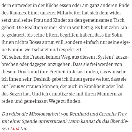
dern ent­we­der in der Küche essen oder am ganz ande­ren Ende
des Rau­mes. Einer unse­rer Mit­ar­bei­ter hat sich dem wider­
setzt und sei­ne Frau und Kin­der an den gemein­sa­men Tisch
geholt. Die Reak­ti­on sei­ner Eltern war hef­tig. Es hat zehn Jah­
re gedau­ert, bis sei­ne Eltern begrif­fen haben, dass ihr Sohn
ihnen nichts Böses antun will, son­dern ein­fach nur sei­ne eige­
ne Fami­lie wert­schätzt und respektiert.
Oft sehen die Frau­en kei­nen Weg, aus die­sem „Sys­tem“ aus­zu­
bre­chen oder dage­gen anzu­ge­hen. Dass sie frei wer­den von
die­sem Druck und ihre Frei­heit in Jesus fin­den, das wün­sche
ich ihnen sehr. Des­halb gebe ich ihnen ger­ne wei­ter, dass sie
auf Jesus ver­trau­en kön­nen, der auch in Krank­heit oder Tod
das Sagen hat. Und ich ermu­ti­ge sie, mit ihren Män­nern zu
reden und gemein­sam Wege zu finden.
Du willst die Mis­si­ons­ar­beit von Rein­hard und Cor­ne­lia Frey
mit einer Spen­de unter­stüt­zen? Dann kannst du das über die­
sen
Link
tun.