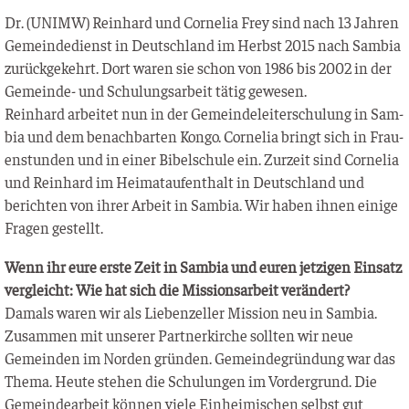
Dr. (UNIMW) Rein­hard und Cor­ne­lia Frey sind nach 13 Jah­ren
Gemein­de­dienst in Deutsch­land im Herbst 2015 nach Sam­bia
zurück­ge­kehrt. Dort waren sie schon von 1986 bis 2002 in der
Gemein­de- und Schu­lungs­ar­beit tätig gewesen.
Rein­hard arbei­tet nun in der Gemein­de­lei­ter­schu­lung in Sam­
bia und dem benach­bar­ten Kon­go. Cor­ne­lia bringt sich in Frau­
en­stun­den und in einer Bibel­schu­le ein. Zur­zeit sind Cor­ne­lia
und Rein­hard im Hei­mat­auf­ent­halt in Deutsch­land und
berich­ten von ihrer Arbeit in Sam­bia. Wir haben ihnen eini­ge
Fra­gen gestellt.
Wenn ihr eure ers­te Zeit in Sam­bia und euren jet­zi­gen Ein­satz
ver­gleicht: Wie hat sich die Mis­si­ons­ar­beit verändert?
Damals waren wir als Lie­ben­zel­ler Mis­si­on neu in Sam­bia.
Zusam­men mit unse­rer Part­ner­kir­che soll­ten wir neue
Gemein­den im Nor­den grün­den. Gemein­de­grün­dung war das
The­ma. Heu­te ste­hen die Schu­lun­gen im Vor­der­grund. Die
Gemein­de­ar­beit kön­nen vie­le Ein­hei­mi­schen selbst gut