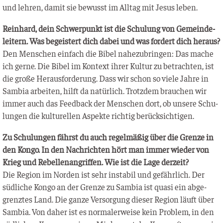
und leh­ren, damit sie bewusst im All­tag mit Jesus leben.
Rein­hard, dein Schwer­punkt ist die Schu­lung von Gemein­de­
lei­tern. Was begeis­tert dich dabei und was for­dert dich heraus?
Den Men­schen ein­fach die Bibel nahe­zu­brin­gen: Das mache
ich ger­ne. Die Bibel im Kon­text ihrer Kul­tur zu betrach­ten, ist
die gro­ße Her­aus­for­de­rung. Dass wir schon so vie­le Jah­re in
Sam­bia arbei­ten, hilft da natür­lich. Trotz­dem brau­chen wir
immer auch das Feed­back der Men­schen dort, ob unse­re Schu­
lun­gen die kul­tu­rel­len Aspek­te rich­tig berücksichtigen.
Zu Schu­lun­gen fährst du auch regel­mä­ßig über die Gren­ze in
den Kon­go. In den Nach­rich­ten hört man immer wie­der von
Krieg und Rebel­len­an­grif­fen. Wie ist die Lage derzeit?
Die Regi­on im Nor­den ist sehr insta­bil und gefähr­lich. Der
süd­li­che Kon­go an der Gren­ze zu Sam­bia ist qua­si ein abge­
grenz­tes Land. Die gan­ze Ver­sor­gung die­ser Regi­on läuft über
Sam­bia. Von daher ist es nor­ma­ler­wei­se kein Pro­blem, in den