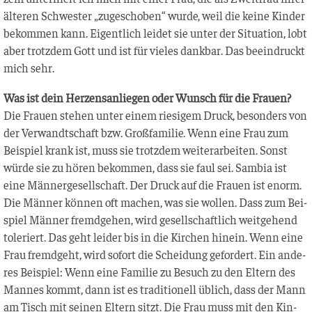
älte­ren Schwes­ter „zuge­scho­ben“ wur­de, weil die kei­ne Kin­der
bekom­men kann. Eigent­lich lei­det sie unter der Situa­ti­on, lobt
aber trotz­dem Gott und ist für vie­les dank­bar. Das beein­druckt
mich sehr.
Was ist dein Her­zens­an­lie­gen oder Wunsch für die Frauen?
Die Frau­en ste­hen unter einem rie­si­gem Druck, beson­ders von
der Ver­wandt­schaft bzw. Groß­fa­mi­lie. Wenn eine Frau zum
Bei­spiel krank ist, muss sie trotz­dem wei­ter­ar­bei­ten. Sonst
wür­de sie zu hören bekom­men, dass sie faul sei. Sam­bia ist
eine Män­ner­ge­sell­schaft. Der Druck auf die Frau­en ist enorm.
Die Män­ner kön­nen oft machen, was sie wol­len. Dass zum Bei­
spiel Män­ner fremd­ge­hen, wird gesell­schaft­lich weit­ge­hend
tole­riert. Das geht lei­der bis in die Kir­chen hin­ein. Wenn eine
Frau fremd­geht, wird sofort die Schei­dung gefor­dert. Ein ande­
res Bei­spiel: Wenn eine Fami­lie zu Besuch zu den Eltern des
Man­nes kommt, dann ist es tra­di­tio­nell üblich, dass der Mann
am Tisch mit sei­nen Eltern sitzt. Die Frau muss mit den Kin­