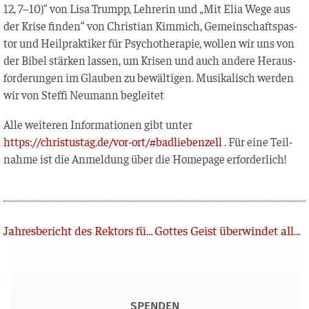
12, 7–10)“ von Lisa Trumpp, Leh­re­rin und „Mit Elia Wege aus
der Kri­se fin­den“ von Chris­ti­an Kim­mich, Gemein­schafts­pas­
tor und Heil­prak­ti­ker für Psy­cho­the­ra­pie, wol­len wir uns von
der Bibel stär­ken las­sen, um Kri­sen und auch ande­re Her­aus­
for­de­run­gen im Glau­ben zu bewäl­ti­gen. Musi­ka­lisch wer­den
wir von Stef­fi Neu­mann begleitet
Alle wei­te­ren Infor­ma­tio­nen gibt unter
https://christustag.de/vor-ort/#badliebenzell
. Für eine Teil­
nah­me ist die Anmel­dung über die Home­page erforderlich!
Zurück
Jahresbericht des Rektors für 2020/2021
Gottes Geist überwindet alle Grenzen – bis heute
SPENDEN