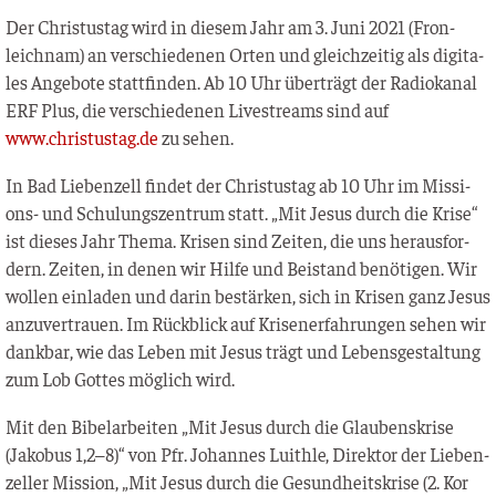
Der Chris­tus­tag wird in die­sem Jahr am 3. Juni 2021 (Fron­
leich­nam) an ver­schie­de­nen Orten und gleich­zei­tig als digi­ta­
les Ange­bo­te statt­fin­den. Ab 10 Uhr über­trägt der Radio­ka­nal
ERF Plus, die ver­schie­de­nen Live­streams sind auf
www.christustag.de
zu sehen.
In Bad Lie­ben­zell fin­det der Chris­tus­tag ab 10 Uhr im Mis­si­
ons- und Schu­lungs­zen­trum statt. „Mit Jesus durch die Kri­se“
ist die­ses Jahr The­ma. Kri­sen sind Zei­ten, die uns her­aus­for­
dern. Zei­ten, in denen wir Hil­fe und Bei­stand benö­ti­gen. Wir
wol­len ein­la­den und dar­in bestär­ken, sich in Kri­sen ganz Jesus
anzu­ver­trau­en. Im Rück­blick auf Kri­sen­er­fah­run­gen sehen wir
dank­bar, wie das Leben mit Jesus trägt und Lebens­ge­stal­tung
zum Lob Got­tes mög­lich wird.
Mit den Bibel­ar­bei­ten „Mit Jesus durch die Glau­bens­kri­se
(Jako­bus 1,2–8)“ von Pfr. Johan­nes Luith­le, Direk­tor der Lie­ben­
zel­ler Mis­si­on, „Mit Jesus durch die Gesund­heits­kri­se (2. Kor