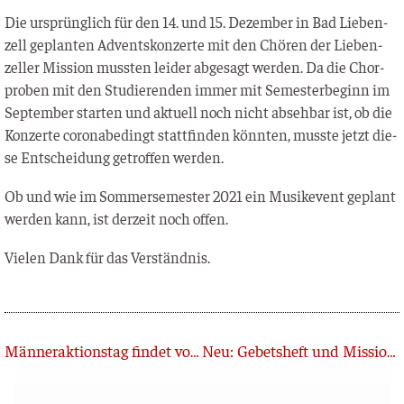
Die ursprüng­lich für den 14. und 15. Dezem­ber in Bad Lie­ben­
zell geplan­ten Advents­kon­zer­te mit den Chö­ren der Lie­ben­
zel­ler Mis­si­on muss­ten lei­der abge­sagt wer­den. Da die Chor­
pro­ben mit den Stu­die­ren­den immer mit Semes­ter­be­ginn im
Sep­tem­ber star­ten und aktu­ell noch nicht abseh­bar ist, ob die
Kon­zer­te coro­nabe­dingt statt­fin­den könn­ten, muss­te jetzt die­
se Ent­schei­dung getrof­fen werden.
Ob und wie im Som­mer­se­mes­ter 2021 ein Musik­e­vent geplant
wer­den kann, ist der­zeit noch offen.
Vie­len Dank für das Verständnis.
Zurück
Männeraktionstag findet von „zu Hause“ aus statt
Neu: Gebetsheft und Missionskalender