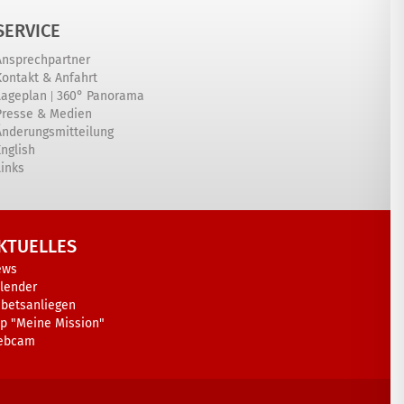
SERVICE
Ansprechpartner
Kontakt & Anfahrt
|
Lageplan
360° Panorama
Presse & Medien
Änderungsmitteilung
English
Links
KTUELLES
ews
lender
betsanliegen
p "Meine Mission"
ebcam