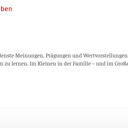
uben
ns­te Mei­nun­gen, Prä­gun­gen und Wert­vor­stel­lun­gen
n zu ler­nen. Im Klei­nen in der Fami­lie – und im Gro­ß