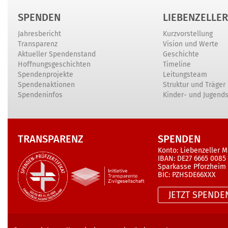
SPENDEN
LIEBENZELLER
Jahresbericht
Kurzvorstellung
Transparenz
Vision und Werte
Aktueller Spendenstand
Geschichte
Hoffnungsgeschichten
Timeline
Spendenprojekte
Leitungsteam
Spendenaktionen
Struktur und Träger
Spendeninfos
Kinder- und Jugend
TRANSPARENZ
SPENDEN
Konto: Liebenzeller M
IBAN: DE27 6665 0085
Sparkasse Pforzheim
BIC: PZHSDE66XXX
JETZT SPENDE