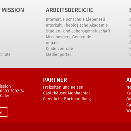
 MISSION
ARBEITSBEREICHE
Internat. Hochschule Liebenzell
Interkult. Theologische Akademie
Studien- und Lebensgemeinschaft
Missionsberg-Gemeinde
impact
Kinderzentrale
schutz
Medienportal
PARTNER
A
ission
Freizeiten und Reisen
N
 0003 3002 34
Gästehäuser Monbachtal
Ka
 Calw
Christliche Buchhandlung
Ge
Ap
W
N