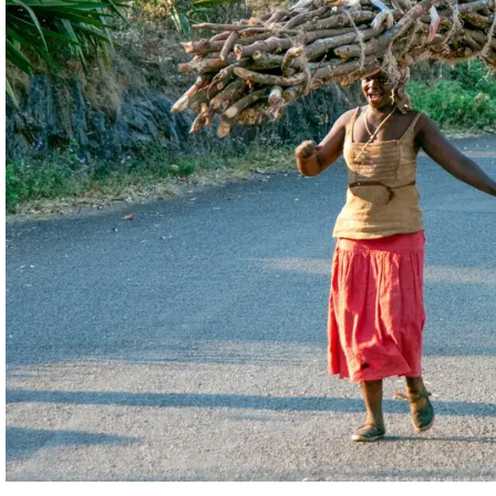
reden,
anders
glauben