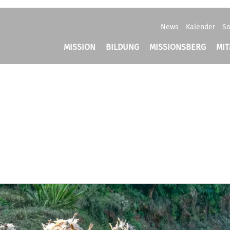
News
Kalender
So
MISSION
BILDUNG
MISSIONSBERG
MI