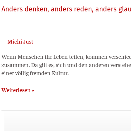
Anders denken, anders reden, anders gla
Michi Just
Wenn Men­schen ihr Leben tei­len, kom­men ver­schie­de
zusam­men. Da gilt es, sich und den ande­ren ver­ste­he
einer völ­lig frem­den Kultur.
Weiterlesen »