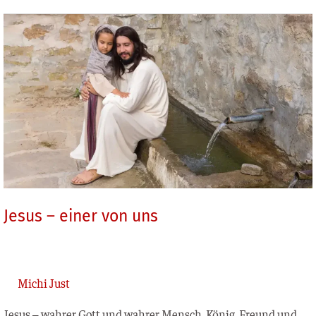
Jesus
–
einer
von uns
Jesus – einer von uns
Michi Just
Jesus – wah­rer Gott und wah­rer Mensch. König, Freund und