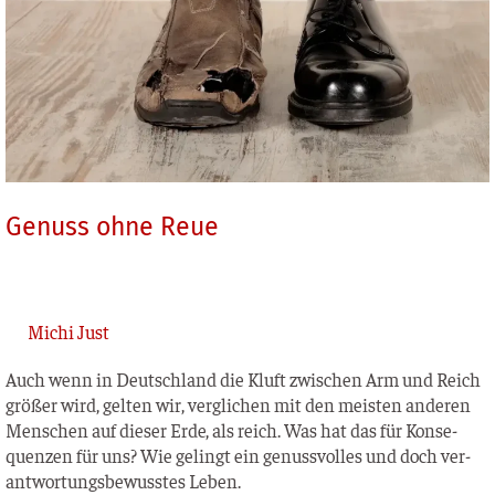
Genuss ohne Reue
Michi Just
Auch wenn in Deutsch­land die Kluft zwi­schen Arm und Reich
grö­ßer wird, gel­ten wir, ver­gli­chen mit den meis­ten ande­ren
Men­schen auf die­ser Erde, als reich. Was hat das für Kon­se­
quen­zen für uns? Wie gelingt ein genuss­vol­les und doch ver­
ant­wor­tungs­be­wuss­tes Leben.