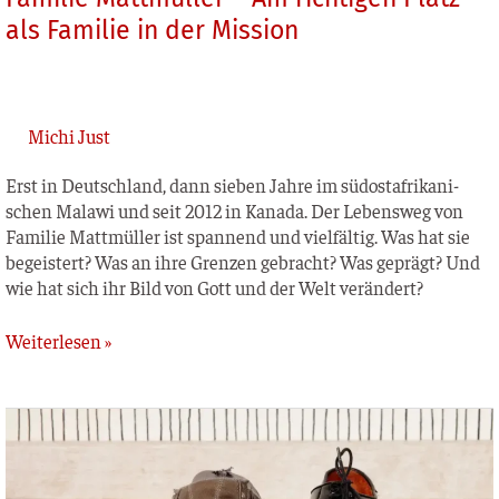
als Familie in der Mission
Michi Just
Erst in Deutsch­land, dann sie­ben Jah­re im süd­ost­afri­ka­ni­
schen Mala­wi und seit 2012 in Kana­da. Der Lebens­weg von
Fami­lie Matt­mül­ler ist span­nend und viel­fäl­tig. Was hat sie
begeis­tert? Was an ihre Gren­zen gebracht? Was geprägt? Und
wie hat sich ihr Bild von Gott und der Welt verändert?
Weiterlesen »
Genuss
ohne Reue