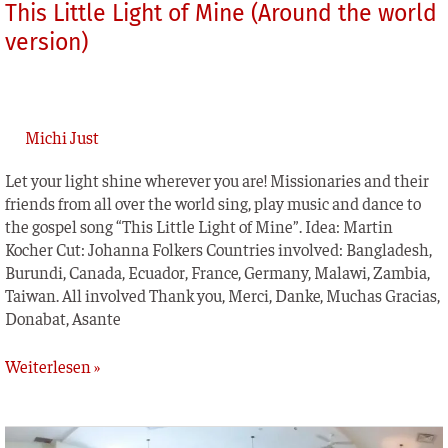
This Little Light of Mine (Around the world
version)
Michi Just
Let your light shi­ne whe­re­ver you are! Mis­sio­na­ries and their
fri­ends from all over the world sing, play music and dance to
the gos­pel song “This Litt­le Light of Mine”. Idea: Mar­tin
Kocher Cut: Johan­na Fol­kers Count­ries invol­ved: Ban­gla­desh,
Burun­di, Cana­da, Ecua­dor, France, Ger­ma­ny, Mala­wi, Zam­bia,
Tai­wan. All invol­ved Thank you, Mer­ci, Dan­ke, Much­as Gra­ci­as,
Dona­bat, Asante
Weiterlesen »
Kanada