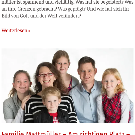
mül­ler ist span­nend und viel­fäl­tig. Was hat sie begeis­tert? Was
an ihre Gren­zen gebracht? Was geprägt? Und wie hat sich ihr
Bild von Gott und der Welt verändert?
Weiterlesen »
Familie
Mattmüller
–
Am
richtigen
Platz
–
als
Familie
in
der
Mission
Familie Mattmüller – Am richtigen Platz –