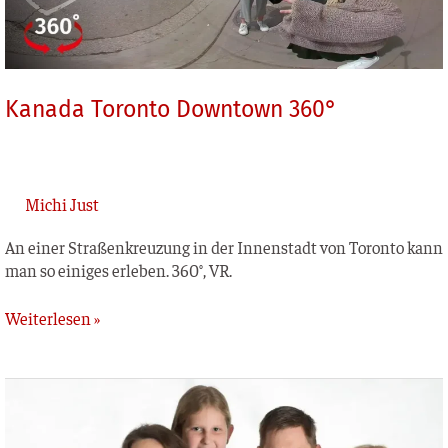
Kanada Toronto Downtown 360°
Michi Just
An einer Stra­ßen­kreu­zung in der Innen­stadt von Toron­to kann
man so eini­ges erle­ben. 360°, VR.
Weiterlesen »
Familie
Mattmüller
–