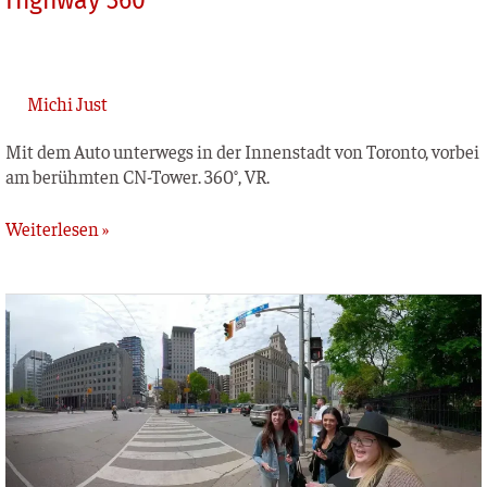
Highway 360°
Michi Just
Mit dem Auto unter­wegs in der Innen­stadt von Toron­to, vor­bei
am berühm­ten CN-Tower. 360°, VR.
Weiterlesen »
Kanada
Toronto
Downtown
360°