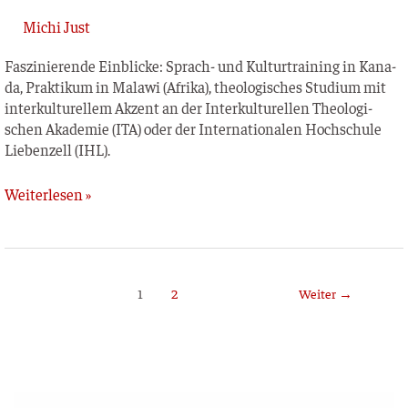
Michi Just
Fas­zi­nie­ren­de Ein­bli­cke: Sprach- und Kul­tur­trai­ning in Kana­
da, Prak­ti­kum in Mala­wi (Afri­ka), theo­lo­gi­sches Stu­di­um mit
inter­kul­tu­rel­lem Akzent an der Inter­kul­tu­rel­len Theo­lo­gi­
schen Aka­de­mie (ITA) oder der Inter­na­tio­na­len Hoch­schu­le
Lie­ben­zell (IHL).
Weiterlesen »
1
2
Weiter
→