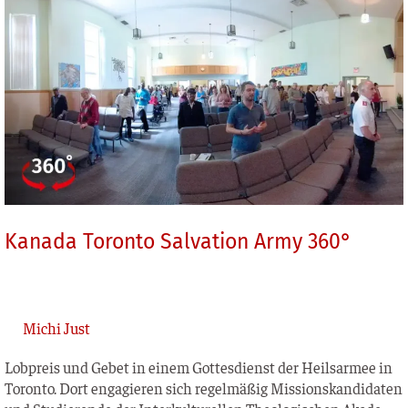
Toronto
Salvation
Army 360°
Kanada Toronto Salvation Army 360°
Michi Just
Lob­preis und Gebet in einem Got­tes­dienst der Heils­ar­mee in
Toron­to. Dort enga­gie­ren sich regel­mä­ßig Mis­si­ons­kan­di­da­ten