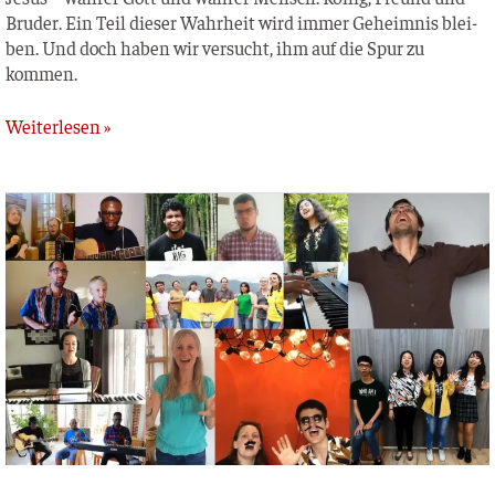
Bru­der. Ein Teil die­ser Wahr­heit wird immer Geheim­nis blei­
ben. Und doch haben wir ver­sucht, ihm auf die Spur zu
kommen.
Weiterlesen »
This
Little
Light
of
Mine
(Around
the
world
version)