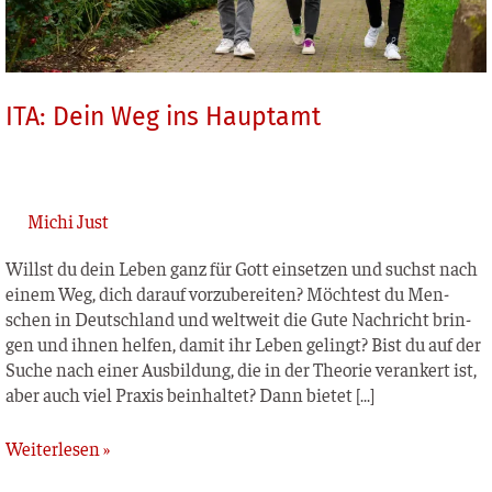
ITA: Dein Weg ins Hauptamt
Michi Just
Willst du dein Leben ganz für Gott ein­set­zen und suchst nach
einem Weg, dich dar­auf vor­zu­be­rei­ten? Möch­test du Men­
schen in Deutsch­land und welt­weit die Gute Nach­richt brin­
gen und ihnen hel­fen, damit ihr Leben gelingt? Bist du auf der
Suche nach einer Aus­bil­dung, die in der Theo­rie ver­an­kert ist,
aber auch viel Pra­xis beinhal­tet? Dann bietet […]
Weiterlesen »