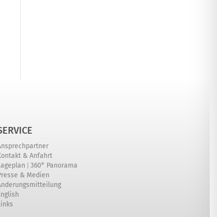
SERVICE
Ansprechpartner
Kontakt & Anfahrt
|
Lageplan
360° Panorama
Presse & Medien
Änderungsmitteilung
English
Links