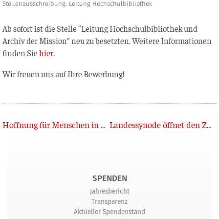
Stellenausschreibung: Leitung Hochschulbibliothek
Ab sofort ist die Stel­le “Lei­tung Hoch­schul­bi­blio­thek und
Archiv der Mis­si­on” neu zu besetz­ten. Wei­te­re Infor­ma­tio­nen
fin­den Sie
hier.
Wir freu­en uns auf Ihre Bewerbung!
Zurück
Hoffnung für Menschen in Burundi
Landessynode öffnet den Zugang zum Pfarramt
SPENDEN
Jahresbericht
Transparenz
Aktueller Spendenstand