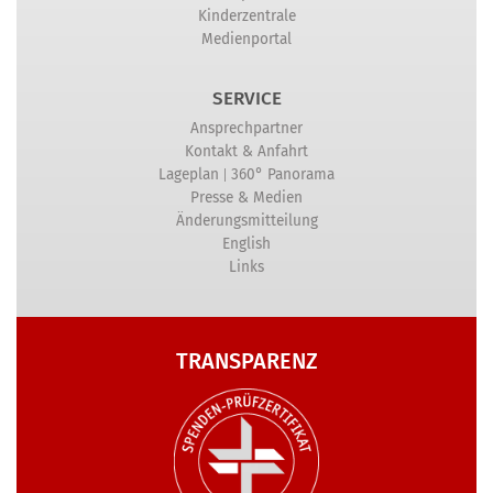
Kinderzentrale
Medienportal
SERVICE
Ansprechpartner
Kontakt & Anfahrt
|
Lageplan
360° Panorama
Presse & Medien
Änderungsmitteilung
English
Links
TRANSPARENZ