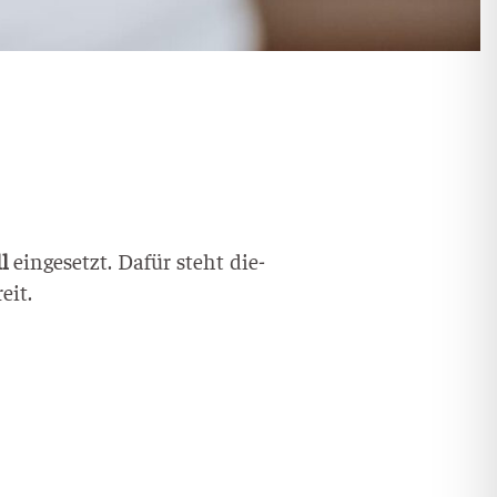
ll
ein­ge­setzt. Dafür steht die­
eit.