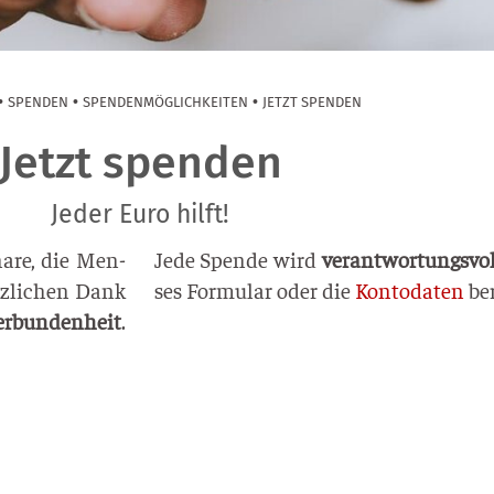
•
•
•
SPEN­DEN
SPEN­DEN­MÖG­LICH­KEI­TEN
JETZT SPEN­DEN
Jetzt spenden
Jeder Euro hilft!
na­re, die Men­
Jede Spen­de wird
ver­ant­wor­tungs­vo
z­li­chen Dank
ses For­mu­lar oder die
Kon­to­da­ten
ber
r­bun­den­heit
.