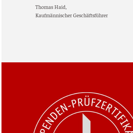
Tho­mas Haid,
Kauf­män­ni­scher Geschäftsführer