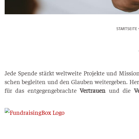
START­SEI­TE
Jede Spen­de stärkt welt­wei­te Pro­jek­te und Mis­sio­
schen beglei­ten und den Glau­ben wei­ter­ge­ben. Her
für das ent­ge­gen­ge­brach­te
Ver­trau­en
und die
Ve