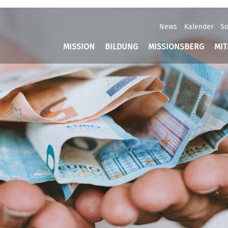
News
Kalender
So
MISSION
BILDUNG
MISSIONSBERG
MI