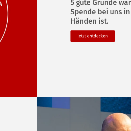
5 gute Gründe wa
Spende bei uns in
Händen ist.
jetzt ent­de­cken