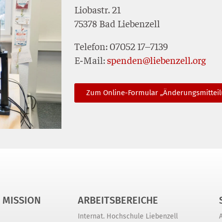
Lio­bastr. 21
75378 Bad Liebenzell
Tele­fon: 07052 17–7139
E‑Mail:
spenden@liebenzell.org
Zum Online-For­mu­lar „Ände­rungs­mit­tei­
 MISSION
ARBEITSBEREICHE
Internat. Hochschule Liebenzell