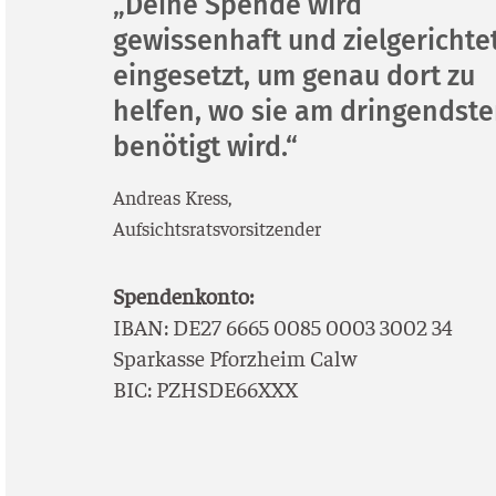
„Deine Spende wird
gewissenhaft und zielgerichte
eingesetzt, um genau dort zu
helfen, wo sie am dringendst
benötigt wird.“
Andre­as Kress,
Auf­sichts­rats­vor­sit­zen­der
Spen­den­kon­to:
IBAN: DE27 6665 0085 0003 3002 34
Spar­kas­se Pforz­heim Calw
BIC: PZHSDE66XXX