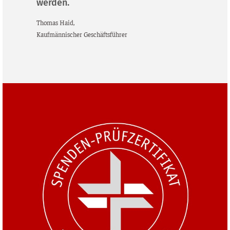
werden.
Tho­mas Haid,
Kauf­män­ni­scher Geschäftsführer