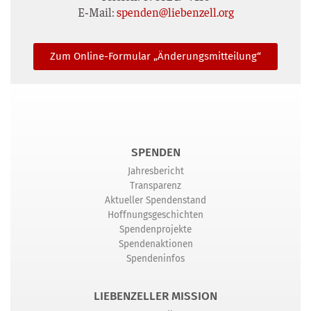
E‑Mail:
spenden@liebenzell.org
Zum Online-For­mu­lar „Ände­rungs­mit­tei­lung“
SPENDEN
Jahresbericht
Transparenz
Aktueller Spendenstand
Hoffnungsgeschichten
Spendenprojekte
Spendenaktionen
Spendeninfos
LIEBENZELLER MISSION