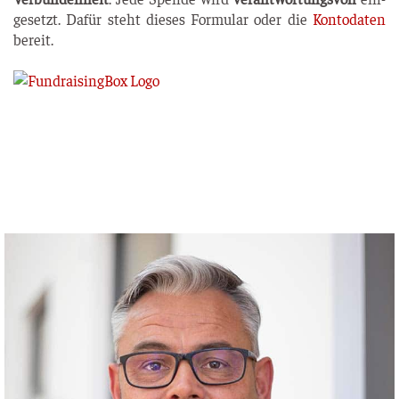
ge­setzt. Dafür steht die­ses For­mu­lar oder die
Kon­to­da­ten
bereit.