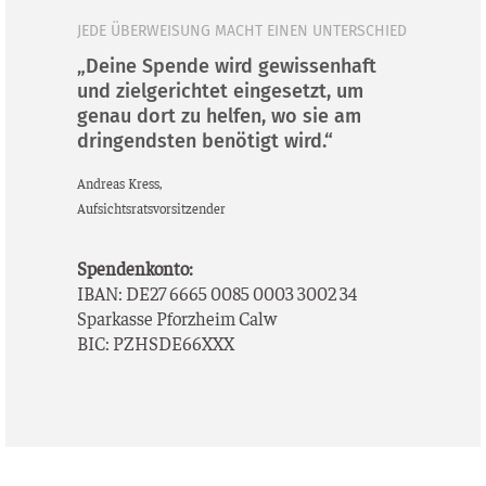
JEDE ÜBERWEISUNG MACHT EINEN UNTERSCHIED
„Deine Spende wird gewissenhaft
und zielgerichtet eingesetzt, um
genau dort zu helfen, wo sie am
dringendsten benötigt wird.“
Andre­as Kress,
Auf­sichts­rats­vor­sit­zen­der
Spen­den­kon­to:
IBAN: DE27 6665 0085 0003 3002 34
Spar­kas­se Pforz­heim Calw
BIC: PZHSDE66XXX