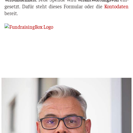
ge­setzt. Dafür steht die­ses For­mu­lar oder die
Kon­to­da­ten
bereit.