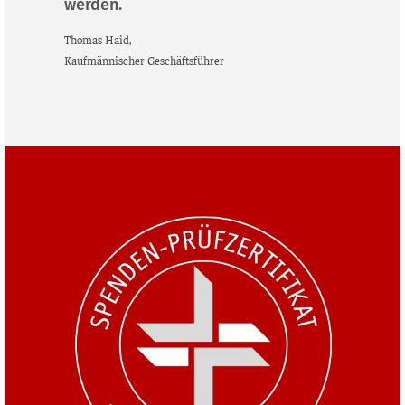
werden.
Tho­mas Haid,
Kauf­män­ni­scher Geschäftsführer