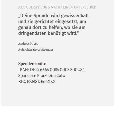
JEDE ÜBERWEISUNG MACHT EINEN UNTERSCHIED
„Deine Spende wird gewissenhaft
und zielgerichtet eingesetzt, um
genau dort zu helfen, wo sie am
dringendsten benötigt wird.“
Andre­as Kress,
Auf­sichts­rats­vor­sit­zen­der
Spen­den­kon­to:
IBAN: DE27 6665 0085 0003 3002 34
Spar­kas­se Pforz­heim Calw
BIC: PZHSDE66XXX