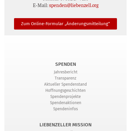
E‑Mail:
spenden@liebenzell.org
Zum Online-For­mu­lar „Ände­rungs­mit­tei­lung“
SPENDEN
Jahresbericht
Transparenz
Aktueller Spendenstand
Hoffnungsgeschichten
Spendenprojekte
Spendenaktionen
Spendeninfos
LIEBENZELLER MISSION