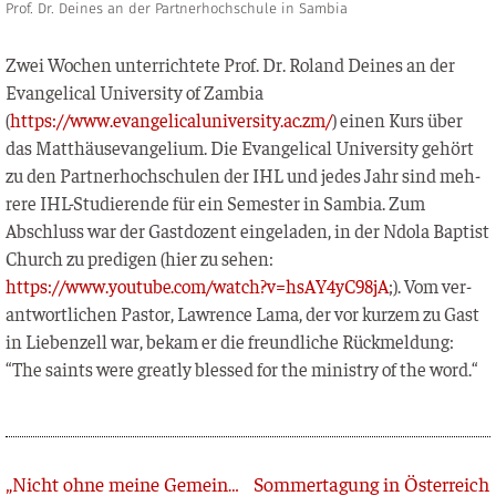
Prof. Dr. Deines an der Partnerhochschule in Sambia
Zwei Wochen unter­rich­te­te Prof. Dr. Roland Dei­nes an der
Evan­ge­li­cal Uni­ver­si­ty of Zam­bia
(
https://www.evangelicaluniversity.ac.zm/
) einen Kurs über
das Mat­thä­us­evan­ge­li­um. Die Evan­ge­li­cal Uni­ver­si­ty gehört
zu den Part­ner­hoch­schu­len der IHL und jedes Jahr sind meh­
re­re IHL-Stu­die­ren­de für ein Semes­ter in Sam­bia. Zum
Abschluss war der Gast­do­zent ein­ge­la­den, in der Ndo­la Bap­tist
Church zu pre­di­gen (hier zu sehen:
https://www.youtube.com/watch?v=hsAY4yC98jA
;). Vom ver­
ant­wort­li­chen Pas­tor, Law­rence Lama, der vor kur­zem zu Gast
in Lie­ben­zell war, bekam er die freund­li­che Rück­mel­dung:
“The saints were great­ly bles­sed for the minis­try of the word.“
Zurück
„Nicht ohne meine Gemeinde“
Sommertagung in Österreich