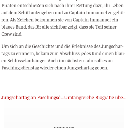
Pira­ten ent­schlie­ßen sich nach ihrer Ret­tung dazu, ihr Leben
auf dem Schiff auf­zu­ge­ben und zu Cap­tain Imma­nu­el zu gehö­
ren. Als Zei­chen bekom­men sie von Cap­tain Imma­nu­el ein
blau­es Band, das für alle sicht­bar zeigt, dass sie Teil sei­ner
Crew sind.
Um sich an die Geschich­te und die Erleb­nis­se des Jung­s­char­
tags zu erin­nern, bekam zum Abschluss jedes Kind einen blau­
en Schlüs­sel­an­hän­ger. Auch im nächs­ten Jahr soll es an
Faschings­diens­tag wie­der einen Jung­s­char­tag geben.
Zurück
Jungschartag an Faschingsdienstag
Umfangreiche Biografie über Heinrich Coerper erschienen