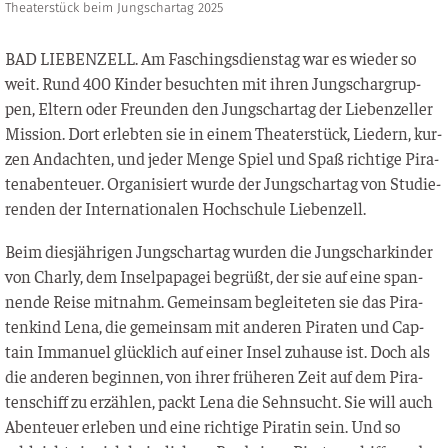
Theaterstück beim Jungschartag 2025
BAD LIEBENZELL. Am Faschings­diens­tag war es wie­der so
weit. Rund 400 Kin­der besuch­ten mit ihren Jung­schar­grup­
pen, Eltern oder Freun­den den Jung­s­char­tag der Lie­ben­zel­ler
Mis­si­on. Dort erleb­ten sie in einem Thea­ter­stück, Lie­dern, kur­
zen Andach­ten, und jeder Men­ge Spiel und Spaß rich­ti­ge Pira­
ten­aben­teu­er. Orga­ni­siert wur­de der Jung­s­char­tag von Stu­die­
ren­den der Inter­na­tio­na­len Hoch­schu­le Liebenzell.
Beim dies­jäh­ri­gen Jung­s­char­tag wur­den die Jung­schar­kin­der
von Char­ly, dem Insel­pa­pa­gei begrüßt, der sie auf eine span­
nen­de Rei­se mit­nahm. Gemein­sam beglei­te­ten sie das Pira­
ten­kind Lena, die gemein­sam mit ande­ren Pira­ten und Cap­
tain Imma­nu­el glück­lich auf einer Insel zuhau­se ist. Doch als
die ande­ren begin­nen, von ihrer frü­he­ren Zeit auf dem Pira­
ten­schiff zu erzäh­len, packt Lena die Sehn­sucht. Sie will auch
Aben­teu­er erle­ben und eine rich­ti­ge Pira­tin sein. Und so