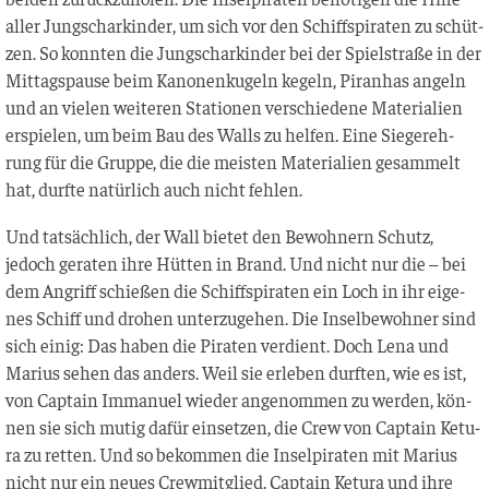
aller Jung­schar­kin­der, um sich vor den Schiff­s­pi­ra­ten zu schüt­
zen. So konn­ten die Jung­schar­kin­der bei der Spiel­stra­ße in der
Mit­tags­pau­se beim Kano­nen­ku­geln kegeln, Piran­has angeln
und an vie­len wei­te­ren Sta­tio­nen ver­schie­de­ne Mate­ria­li­en
erspie­len, um beim Bau des Walls zu hel­fen. Eine Sie­ger­eh­
rung für die Grup­pe, die die meis­ten Mate­ria­li­en gesam­melt
hat, durf­te natür­lich auch nicht fehlen.
Und tat­säch­lich, der Wall bie­tet den Bewoh­nern Schutz,
jedoch gera­ten ihre Hüt­ten in Brand. Und nicht nur die – bei
dem Angriff schie­ßen die Schiff­s­pi­ra­ten ein Loch in ihr eige­
nes Schiff und dro­hen unter­zu­ge­hen. Die Insel­be­woh­ner sind
sich einig: Das haben die Pira­ten ver­dient. Doch Lena und
Mari­us sehen das anders. Weil sie erle­ben durf­ten, wie es ist,
von Cap­tain Imma­nu­el wie­der ange­nom­men zu wer­den, kön­
nen sie sich mutig dafür ein­set­zen, die Crew von Cap­tain Ketu­
ra zu ret­ten. Und so bekom­men die Insel­pi­ra­ten mit Mari­us
nicht nur ein neu­es Crew­mit­glied. Cap­tain Ketu­ra und ihre