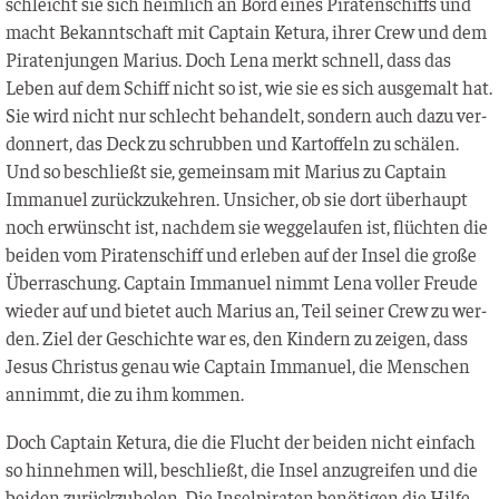
schleicht sie sich heim­lich an Bord eines Pira­ten­schiffs und
macht Bekannt­schaft mit Cap­tain Ketu­ra, ihrer Crew und dem
Pira­ten­jun­gen Mari­us. Doch Lena merkt schnell, dass das
Leben auf dem Schiff nicht so ist, wie sie es sich aus­ge­malt hat.
Sie wird nicht nur schlecht behan­delt, son­dern auch dazu ver­
don­nert, das Deck zu schrub­ben und Kar­tof­feln zu schä­len.
Und so beschließt sie, gemein­sam mit Mari­us zu Cap­tain
Imma­nu­el zurück­zu­keh­ren. Unsi­cher, ob sie dort über­haupt
noch erwünscht ist, nach­dem sie weg­ge­lau­fen ist, flüch­ten die
bei­den vom Pira­ten­schiff und erle­ben auf der Insel die gro­ße
Über­ra­schung. Cap­tain Imma­nu­el nimmt Lena vol­ler Freu­de
wie­der auf und bie­tet auch Mari­us an, Teil sei­ner Crew zu wer­
den. Ziel der Geschich­te war es, den Kin­dern zu zei­gen, dass
Jesus Chris­tus genau wie Cap­tain Imma­nu­el, die Men­schen
annimmt, die zu ihm kommen.
Doch Cap­tain Ketu­ra, die die Flucht der bei­den nicht ein­fach
so hin­neh­men will, beschließt, die Insel anzu­grei­fen und die
bei­den zurück­zu­ho­len. Die Insel­pi­ra­ten benö­ti­gen die Hil­fe