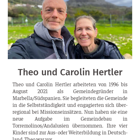
Theo und Carolin Hertler
Theo und Caro­lin Hertler arbei­te­ten von 1996 bis
August 2021 als Gemein­de­grün­der in
Marbella/Südspanien. Sie beglei­te­ten die Gemein­de
in die Selbst­stän­dig­keit und enga­gier­ten sich über­
re­gio­nal bei Mis­si­ons­ein­sät­zen. Nun haben sie eine
neue Auf­ga­be im Gemein­de­bau in
Torremolinos/Andalusien über­nom­men. Ihre vier
Kin­der sind zur Aus- oder Wei­ter­bil­dung in Deutsch­
land. Theo war vor