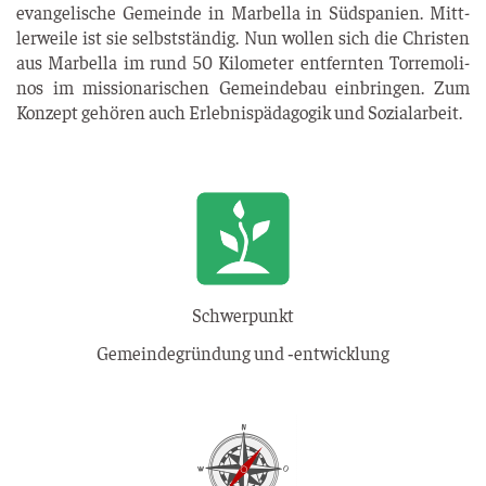
evan­ge­li­sche Gemein­de in Mar­bel­la in Süd­spa­ni­en. Mitt­
ler­wei­le ist sie selbst­stän­dig. Nun wol­len sich die Chris­ten
aus Mar­bel­la im rund 50 Kilo­me­ter ent­fern­ten Tor­re­mo­li­
nos im mis­sio­na­ri­schen Gemein­de­bau ein­brin­gen. Zum
Kon­zept gehö­ren auch Erleb­nis­päd­ago­gik und Sozialarbeit.
Schwerpunkt
Gemeindegründung und ‑entwicklung