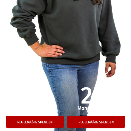
50
25
€
€
Einmalige Spende
Monatliche Hilfe
REGELMÄßIG SPENDEN
REGELMÄßIG SPENDEN