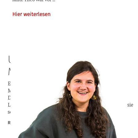
Hier weiterlesen
Unterstützung für die
Mission in Spanien
Ein Teil Spaniens gehört zum 10/40 Fenster, denn viele
Menschen hier haben noch nie das Evangelium gehört.
Dafür für brennt mein Herz. Mit ihnen will ich mein
Leben teilen und ihnen von der Hoffnung erzählen, die sie
so dringend brauchen und die nur Jesus geben kann.
Rebekka Eggeler – Missionarin in Valencia