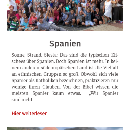
Spanien
Son­ne, Strand, Sies­ta: Das sind die typi­schen Kli­
schees über Spa­ni­en. Doch Spa­ni­en ist mehr. In kei­
nem ande­ren süd­eu­ro­päi­schen Land ist die Viel­falt
an eth­ni­schen Grup­pen so groß. Obwohl sich vie­le
Spa­ni­er als Katho­li­ken bezeich­nen, prak­ti­zie­ren nur
weni­ge ihren Glau­ben. Von der Bibel wis­sen die
meis­ten Spa­ni­er kaum etwas. „Wir Spa­ni­er
sind nicht
Hier weiterlesen