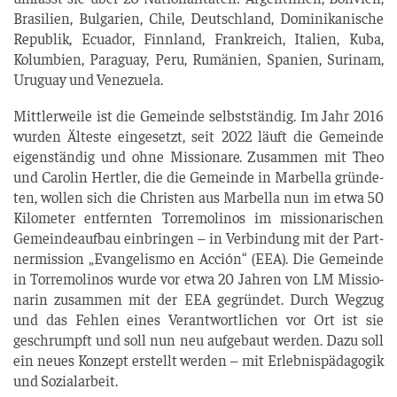
Bra­si­li­en, Bul­ga­ri­en, Chi­le, Deutsch­land, Domi­ni­ka­ni­sche
Repu­blik, Ecua­dor, Finn­land, Frank­reich, Ita­li­en, Kuba,
Kolum­bi­en, Para­gu­ay, Peru, Rumä­ni­en, Spa­ni­en, Suri­nam,
Uru­gu­ay und Venezuela.
Mitt­ler­wei­le ist die Gemein­de selbst­stän­dig. Im Jahr 2016
wur­den Ältes­te ein­ge­setzt, seit 2022 läuft die Gemein­de
eigen­stän­dig und ohne Mis­sio­na­re. Zusam­men mit Theo
und Caro­lin Hertler, die die Gemein­de in Mar­bel­la grün­de­
ten, wol­len sich die Chris­ten aus Mar­bel­la nun im etwa 50
Kilo­me­ter ent­fern­ten Tor­re­mo­li­nos im mis­sio­na­ri­schen
Gemein­de­auf­bau ein­brin­gen – in Ver­bin­dung mit der Part­
ner­mis­si­on „Evan­ge­lis­mo en Acción“ (EEA). Die Gemein­de
in Tor­re­mo­li­nos wur­de vor etwa 20 Jah­ren von LM Mis­sio­
na­rin zusam­men mit der EEA gegrün­det. Durch Weg­zug
und das Feh­len eines Ver­ant­wort­li­chen vor Ort ist sie
geschrumpft und soll nun neu auf­ge­baut wer­den. Dazu soll
ein neu­es Kon­zept erstellt wer­den – mit Erleb­nis­päd­ago­gik
und Sozialarbeit.