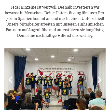
Jeder Ein­zel­ne ist wert­voll. Des­halb inves­tie­ren wir
bewusst in Men­schen. Dei­ne Unter­stüt­zung für unser Pro­
jekt in Spa­ni­en kommt an und macht einen Unter­schied!
Unse­re Mit­ar­bei­ter arbei­ten mit unse­ren ein­hei­mi­schen
Part­nern auf Augen­hö­he und unter­stüt­zen sie lang­fris­tig.
Denn eine nach­hal­ti­ge Hil­fe ist uns wichtig.