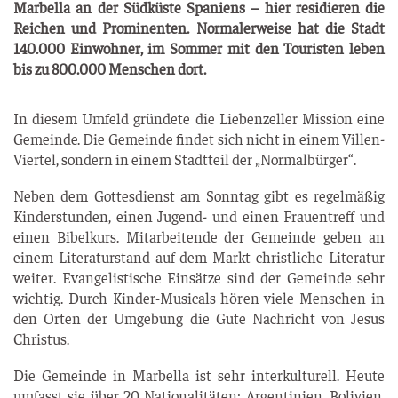
Mar­bel­la an der Süd­küs­te Spa­ni­ens – hier resi­die­ren die
Rei­chen und Pro­mi­nen­ten. Nor­ma­ler­wei­se hat die Stadt
140.000 Ein­woh­ner, im Som­mer mit den Tou­ris­ten leben
bis zu 800.000 Men­schen dort.
In die­sem Umfeld grün­de­te die Lie­ben­zel­ler Mis­si­on eine
Gemein­de. Die Gemein­de fin­det sich nicht in einem Vil­len-
Vier­tel, son­dern in einem Stadt­teil der „Nor­mal­bür­ger“.
Neben dem Got­tes­dienst am Sonn­tag gibt es regel­mä­ßig
Kin­der­stun­den, einen Jugend- und einen Frau­en­treff und
einen Bibel­kurs. Mit­ar­bei­ten­de der Gemein­de geben an
einem Lite­ra­tur­stand auf dem Markt christ­li­che Lite­ra­tur
wei­ter. Evan­ge­lis­ti­sche Ein­sät­ze sind der Gemein­de sehr
wich­tig. Durch Kin­der-Musi­cals hören vie­le Men­schen in
den Orten der Umge­bung die Gute Nach­richt von Jesus
Christus.
Die Gemein­de in Mar­bel­la ist sehr inter­kul­tu­rell. Heu­te
umfasst sie über 20 Natio­na­li­tä­ten: Argen­ti­ni­en, Boli­vi­en,