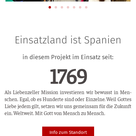
Einsatzland ist Spanien
in diesem Projekt im Einsatz seit:
1996
Als Lie­ben­zel­ler Mis­si­on inves­tie­ren wir bewusst in Men­
schen. Egal, ob es Hun­der­te sind oder Ein­zel­ne. Weil Got­tes
Lie­be jedem gilt, set­zen wir uns gemein­sam für die Zukunft
ein. Welt­weit. Mit Gott von Mensch zu Mensch.
Info zum Standort