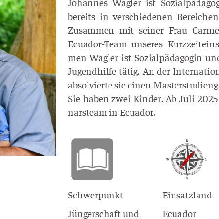
Johan­nes Wag­ler ist Sozi­al­päd­ag
bereits in ver­schie­de­nen Berei­chen 
Zusam­men mit sei­ner Frau Car­men
Ecua­dor-Team unse­res Kurz­zeit­ein
men Wag­ler ist Sozi­al­päd­ago­gin u
Jugend­hil­fe tätig. An der Inter­na­tio­
absol­vier­te sie einen Mas­ter­stu­di­en­
Sie haben zwei Kin­der. Ab Juli 2025 v
nars­team in Ecuador.
Schwerpunkt
Einsatzland
Jüngerschaft und
Ecuador