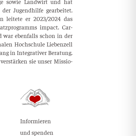
o­ge sowie Land­wirt und hat
der Jugend­hil­fe gear­bei­tet.
 lei­te­te er 2023/2024 das
­satz­pro­gramms impact. Car­
nd war eben­falls schon in der
na­len Hoch­schu­le Lie­ben­zell
gang in Inte­gra­ti­ver Bera­tung.
er­stär­ken sie unser Mis­sio­
Informieren
und spenden