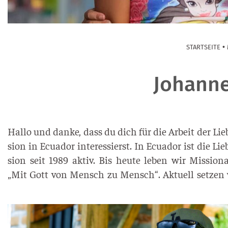
•
STARTSEITE
Johann
Hal­lo und dan­ke, dass du dich für die Arbeit der Lie­b
si­on in Ecua­dor inter­es­sierst. In Ecua­dor ist die Lie­
si­on seit 1989 aktiv. Bis heu­te leben wir Mis­sio­n
„Mit Gott von Mensch zu Mensch“. Aktu­ell set­zen