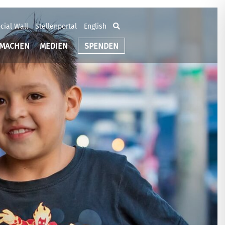
cial Wall
Stellenportal
English
TMACHEN
MEDIEN
SPENDEN