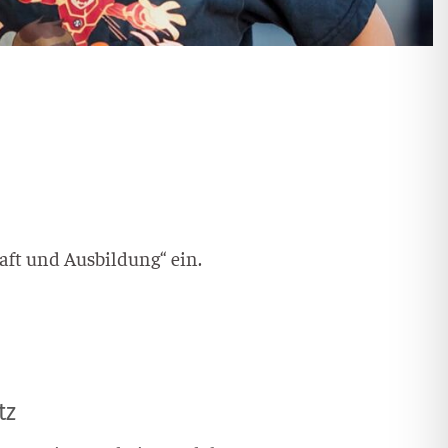
ft und Aus­bil­dung“ ein.
tz