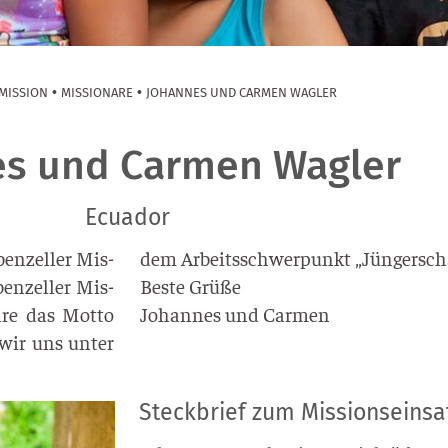
•
•
MISSION
MISSIONARE
JOHANNES UND CARMEN WAGLER
es und Carmen Wagler
Ecuador
en­zel­ler Mis­
dem Arbeits­schwer­punkt „Jün­ger­scha
ben­zel­ler Mis­
Bes­te Grü­ße
a­re das Mot­to
Johan­nes und Carmen
 wir uns unter
Steckbrief zum Missionseinsa