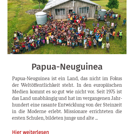
Papua-Neuguinea
Papua-Neu­­gui­­nea ist ein Land, das nicht im Fokus
der Welt­öf­fent­lich­keit steht. In den euro­päi­schen
Medi­en kommt es so gut wie nicht vor. Seit 1975 ist
das Land unab­hän­gig und hat im ver­gan­ge­nen Jahr­
hun­dert eine rasan­te Ent­wick­lung von der Stein­zeit
in die Moder­ne erlebt. Mis­sio­na­re errich­te­ten die
ers­ten Schu­len, bil­de­ten jun­ge und alte
Hier weiterlesen