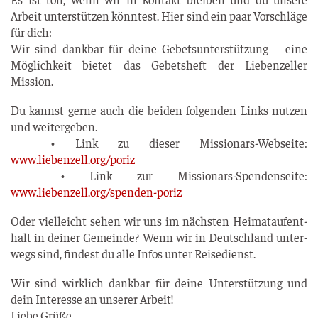
Arbeit unter­stüt­zen könn­test. Hier sind ein paar Vor­schlä­ge
für dich:
Wir sind dank­bar für dei­ne Gebets­un­ter­stüt­zung – eine
Mög­lich­keit bie­tet das Gebets­heft der Lie­ben­zel­ler
Mission.
Du kannst ger­ne auch die bei­den fol­gen­den Links nut­zen
und wei­ter­ge­ben.
• Link zu die­ser Mis­sio­nars-Web­sei­te:
www.liebenzell.org/poriz
• Link zur Mis­sio­nars-Spen­den­sei­te:
www.liebenzell.org/spenden-poriz
Oder viel­leicht sehen wir uns im nächs­ten Hei­mat­auf­ent­
halt in dei­ner Gemein­de? Wenn wir in Deutsch­land unter­
wegs sind, fin­dest du alle Infos unter Reisedienst.
Wir sind wirk­lich dank­bar für dei­ne Unter­stüt­zung und
dein Inter­es­se an unse­rer Arbeit!
Lie­be Grü­ße