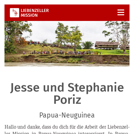
Zum
Inhalt
springen
Jesse und Stephanie
Poriz
Papua-Neuguinea
Hal­lo und dan­ke, dass du dich für die Arbeit der Lie­ben­zel­
ler Mis­si­on in Papua-Neu­gui­nea inter­es­sierst. In Papua-