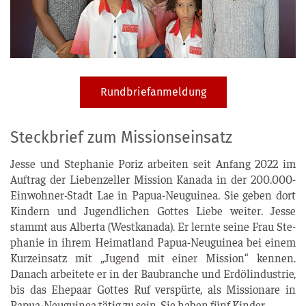
Rundbriefanmeldung
Steckbrief zum Missionseinsatz
Jes­se und Ste­pha­nie Poriz arbei­ten seit Anfang 2022 im
Auf­trag der Lie­ben­zel­ler Mis­si­on Kana­da in der 200.000-
Einwohner-Stadt Lae in Papua-Neu­gui­nea. Sie geben dort
Kin­dern und Jugend­li­chen Got­tes Lie­be wei­ter. Jes­se
stammt aus Alber­ta (West­ka­na­da). Er lern­te sei­ne Frau Ste­
pha­nie in ihrem Hei­mat­land Papua-Neu­gui­nea bei einem
Kurz­ein­satz mit „Jugend mit einer Mis­si­on“ ken­nen.
Danach arbei­te­te er in der Bau­bran­che und Erd­öl­in­dus­trie,
bis das Ehe­paar Got­tes Ruf ver­spür­te, als Mis­sio­na­re in
Papua-Neu­gui­nea tätig zu sein. Sie haben fünf Kinder.