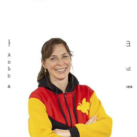
Hilfe für Papua-Neuguinea
Als Missionarin habe ich die Situation vor Ort hautnah
miterlebt. Mein Herz schlägt immer noch für die
Menschen dort. Sie leben oft in großer Not und Angst und
brauchen dringend unsere Hilfe.
Anette Jarsetz – ehemalige Missionarin in Papua-Neuguinea