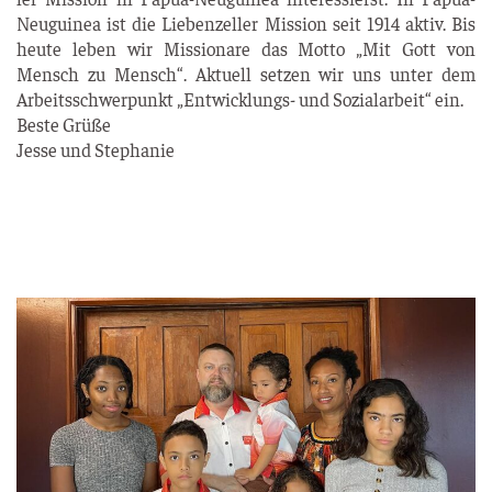
Neu­gui­nea ist die Lie­ben­zel­ler Mis­si­on seit 1914 aktiv. Bis
heu­te leben wir Mis­sio­na­re das Mot­to „Mit Gott von
Mensch zu Mensch“. Aktu­ell set­zen wir uns unter dem
Arbeits­schwer­punkt „Ent­wick­lungs- und Sozi­al­ar­beit“ ein.
Bes­te Grü­ße
Jes­se und Stephanie