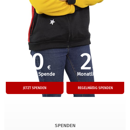
50
25
€
€
Einmalige Spende
Monatliche Hilfe
JETZT SPENDEN
REGELMÄßIG SPENDEN
SPENDEN