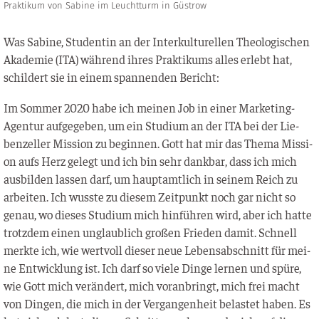
Praktikum von Sabine im Leuchtturm in Güstrow
Was Sabi­ne, Stu­den­tin an der Inter­kul­tu­rel­len Theo­lo­gi­schen
Aka­de­mie (ITA) wäh­rend ihres Prak­ti­kums alles erlebt hat,
schil­dert sie in einem span­nen­den Bericht:
Im Som­mer 2020 habe ich mei­nen Job in einer Mar­ke­ting-
Agen­tur auf­ge­ge­ben, um ein Stu­di­um an der ITA bei der Lie­
ben­zel­ler Mis­si­on zu begin­nen. Gott hat mir das The­ma Mis­si­
on aufs Herz gelegt und ich bin sehr dank­bar, dass ich mich
aus­bil­den las­sen darf, um haupt­amt­lich in sei­nem Reich zu
arbei­ten. Ich wuss­te zu die­sem Zeit­punkt noch gar nicht so
genau, wo die­ses Stu­di­um mich hin­füh­ren wird, aber ich hat­te
trotz­dem einen unglaub­lich gro­ßen Frie­den damit. Schnell
merk­te ich, wie wert­voll die­ser neue Lebens­ab­schnitt für mei­
ne Ent­wick­lung ist. Ich darf so vie­le Din­ge ler­nen und spü­re,
wie Gott mich ver­än­dert, mich vor­an­bringt, mich frei macht
von Din­gen, die mich in der Ver­gan­gen­heit belas­tet haben. Es