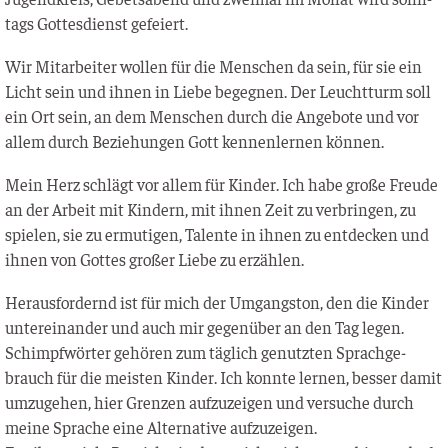
tags Got­tes­dienst gefeiert.
Wir Mit­ar­bei­ter wol­len für die Men­schen da sein, für sie ein
Licht sein und ihnen in Lie­be begeg­nen. Der Leucht­turm soll
ein Ort sein, an dem Men­schen durch die Ange­bo­te und vor
allem durch Bezie­hun­gen Gott ken­nen­ler­nen können.
Mein Herz schlägt vor allem für Kin­der. Ich habe gro­ße Freu­de
an der Arbeit mit Kin­dern, mit ihnen Zeit zu ver­brin­gen, zu
spie­len, sie zu ermu­ti­gen, Talen­te in ihnen zu ent­de­cken und
ihnen von Got­tes gro­ßer Lie­be zu erzählen.
Her­aus­for­dernd ist für mich der Umgangs­ton, den die Kin­der
unter­ein­an­der und auch mir gegen­über an den Tag legen.
Schimpf­wör­ter gehö­ren zum täg­lich genutz­ten Sprach­ge­
brauch für die meis­ten Kin­der. Ich konn­te ler­nen, bes­ser damit
umzu­ge­hen, hier Gren­zen auf­zu­zei­gen und ver­su­che durch
mei­ne Spra­che eine Alter­na­ti­ve aufzuzeigen.