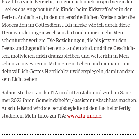
Es gibt so vie­le Berei­che, in denen ich mich aus­pro­bie­ren darf
– sei es das Ange­bot für die Kin­der beim Kids­treff oder in den
Feri­en, Andach­ten, in den unter­schied­li­chen Krei­sen oder die
Mode­ra­ti­on im Got­tes­dienst. Ich mer­ke, wie ich durch die­se
Her­aus­for­de­run­gen wach­sen darf und immer mehr Men­
schen­furcht ver­lie­re. Die Bezie­hun­gen, die bis jetzt zu den
Teens und Jugend­li­chen ent­stan­den sind, und ihre Geschich­
ten, moti­vie­ren mich dran­zu­blei­ben und wei­ter­hin in Men­
schen zu inves­tie­ren. Mit mei­nem Leben und mei­nem Han­
deln will ich Got­tes Herr­lich­keit wider­spie­geln, damit ande­re
sein Licht sehen.
Sabi­ne stu­diert an der ITA im drit­ten Jahr und wird im Som­
mer 2023 ihren Gemein­de­hel­fer/-assis­tent Abschluss machen.
Anschlie­ßend wird sie berufs­be­glei­tend den Bache­lor fer­tig
stu­die­ren. Mehr Infos zur ITA:
www.ita-info.de
.