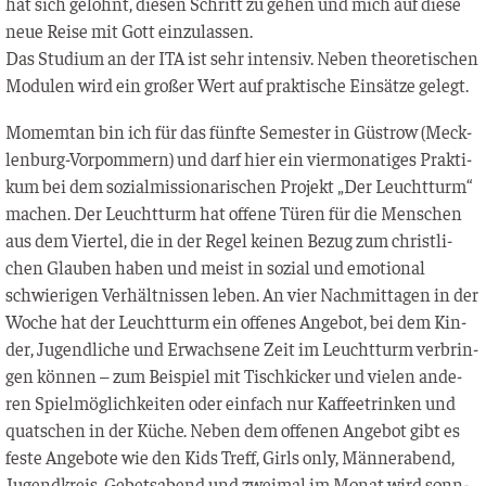
hat sich gelohnt, die­sen Schritt zu gehen und mich auf die­se
neue Rei­se mit Gott einzulassen.
Das Stu­di­um an der ITA ist sehr inten­siv. Neben theo­re­ti­schen
Modu­len wird ein gro­ßer Wert auf prak­ti­sche Ein­sät­ze gelegt.
Momem­tan bin ich für das fünf­te Semes­ter in Güs­trow (Meck­
len­burg-Vor­pom­mern) und darf hier ein vier­mo­na­ti­ges Prak­ti­
kum bei dem sozi­al­mis­sio­na­ri­schen Pro­jekt „Der Leucht­turm“
machen. Der Leucht­turm hat offe­ne Türen für die Men­schen
aus dem Vier­tel, die in der Regel kei­nen Bezug zum christ­li­
chen Glau­ben haben und meist in sozi­al und emo­tio­nal
schwie­ri­gen Ver­hält­nis­sen leben. An vier Nach­mit­ta­gen in der
Woche hat der Leucht­turm ein offe­nes Ange­bot, bei dem Kin­
der, Jugend­li­che und Erwach­se­ne Zeit im Leucht­turm ver­brin­
gen kön­nen – zum Bei­spiel mit Tisch­ki­cker und vie­len ande­
ren Spiel­mög­lich­kei­ten oder ein­fach nur Kaf­fee­trin­ken und
quat­schen in der Küche. Neben dem offe­nen Ange­bot gibt es
fes­te Ange­bo­te wie den Kids Treff, Girls only, Män­ner­abend,
Jugend­kreis, Gebets­abend und zwei­mal im Monat wird sonn­