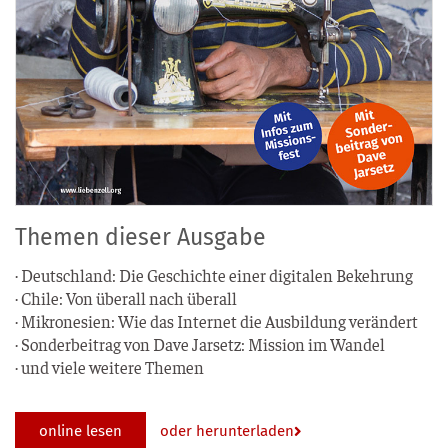
Themen dieser Ausgabe
· Deutsch­land: Die Geschich­te einer digi­ta­len Bekehrung
· Chi­le: Von über­all nach überall
· Mikro­ne­si­en: Wie das Inter­net die Aus­bil­dung verändert
· Son­der­bei­trag von Dave Jar­setz: Mis­si­on im Wandel
· und vie­le wei­te­re Themen
online lesen
oder herunterladen