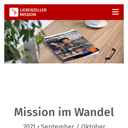
Zum
Inhalt
springen
Mission im Wandel
2021 • September / Oktober