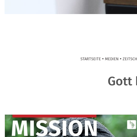
•
•
STARTSEITE
MEDIEN
ZEITSC
Gott 