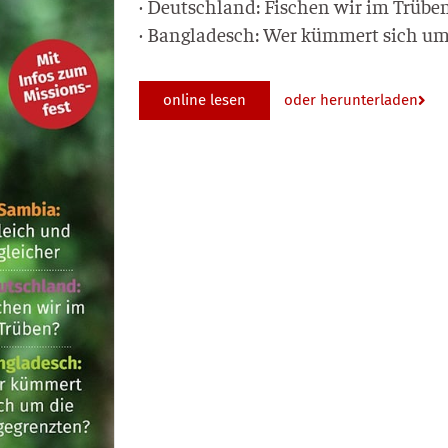
· Deutsch­land: Fischen wir im Trübe
· Ban­gla­desch: Wer küm­mert sich u
online lesen
oder herunterladen