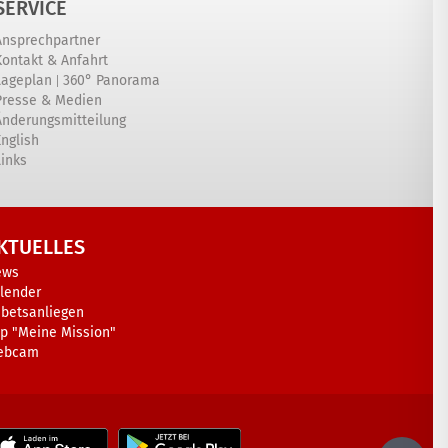
SERVICE
Ansprechpartner
Kontakt & Anfahrt
|
Lageplan
360° Panorama
Presse & Medien
Änderungsmitteilung
English
Links
KTUELLES
ews
lender
betsanliegen
p "Meine Mission"
ebcam