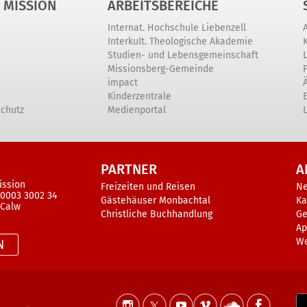
 MISSION
ARBEITSBEREICHE
Internat. Hochschule Liebenzell
Interkult. Theologische Akademie
Studien- und Lebensgemeinschaft
Missionsberg-Gemeinde
impact
Kinderzentrale
schutz
Medienportal
PARTNER
A
ission
Freizeiten und Reisen
N
 0003 3002 34
Gästehäuser Monbachtal
Ka
 Calw
Christliche Buchhandlung
Ge
Ap
W
N