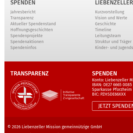
SPENDEN
LIEBENZELLER
Jahresbericht
Kurzvorstellung
Transparenz
Vision und Werte
Aktueller Spendenstand
Geschichte
Hoffnungsgeschichten
Timeline
Spendenprojekte
Leitungsteam
Spendenaktionen
Struktur und Träger
Spendeninfos
Kinder- und Jugend
TRANSPARENZ
SPENDEN
Konto: Liebenzeller M
IBAN: DE27 6665 0085
Sparkasse Pforzheim
BIC: PZHSDE66XXX
JETZT SPENDE
© 2026
Liebenzeller Mission gemeinnützige GmbH