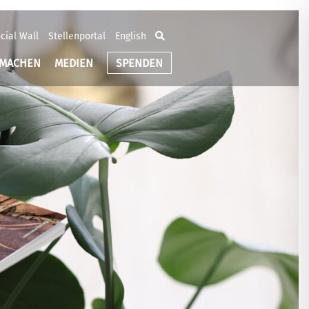
cial Wall
Stellenportal
English
TMACHEN
MEDIEN
SPENDEN