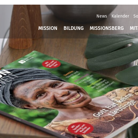
News
Kalender
So
MISSION
BILDUNG
MISSIONSBERG
MI