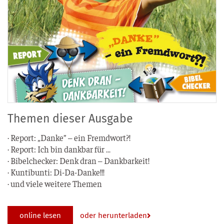
Themen dieser Ausgabe
· Report: „Dan­ke” – ein Fremdwort?!
· Report: Ich bin dank­bar für …
· Bibel­ch­e­cker: Denk dran – Dankbarkeit!
· Kun­tibun­ti: Di-Da-Danke!!!
· und vie­le wei­te­re Themen
online lesen
oder herunterladen