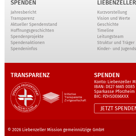
SPENDEN
LIEBENZELLER
Jahresbericht
Kurzvorstellung
Transparenz
Vision und Werte
Aktueller Spendenstand
Geschichte
Hoffnungsgeschichten
Timeline
Spendenprojekte
Leitungsteam
Spendenaktionen
Struktur und Träger
Spendeninfos
Kinder- und Jugend
TRANSPARENZ
SPENDEN
Konto: Liebenzeller M
IBAN: DE27 6665 0085
Sparkasse Pforzheim
BIC: PZHSDE66XXX
JETZT SPENDE
© 2026
Liebenzeller Mission gemeinnützige GmbH