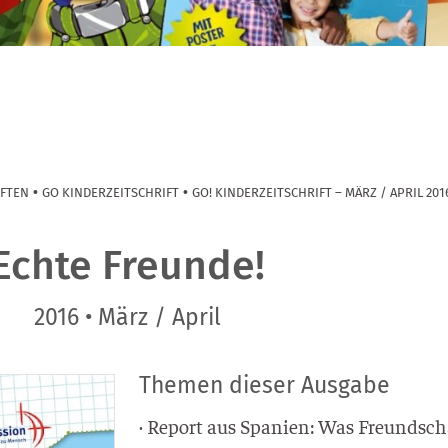
•
•
IFTEN
GO KINDERZEITSCHRIFT
GO! KINDERZEITSCHRIFT – MÄRZ / APRIL 201
Echte Freunde!
2016 • März / April
Themen dieser Ausgabe
· Report aus Spa­ni­en: Was Freund­sch