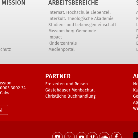
 MISSION
ARBEITSBEREICHE
Internat. Hochschule Liebenzell
Interkult. Theologische Akademie
Studien- und Lebensgemeinschaft
Missionsberg-Gemeinde
impact
Kinderzentrale
schutz
Medienportal
PARTNER
A
ission
Freizeiten und Reisen
N
 0003 3002 34
Gästehäuser Monbachtal
Ka
 Calw
Christliche Buchhandlung
Ge
Ap
W
N