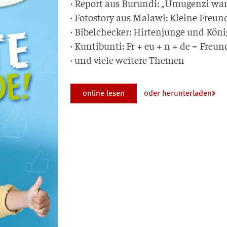
· Report aus Burun­di: „Umu­gen­zi wa
· Foto­sto­ry aus Mala­wi: Klei­ne Freun
· Bibel­ch­e­cker: Hir­ten­jun­ge und Kö
· Kun­tibun­ti: Fr + eu + n + de = Freun
· und vie­le wei­te­re Themen
online lesen
oder herunterladen