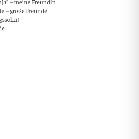
n­ja” – mei­ne Freundin
­de – gro­ße Freunde
nigssohn!
de