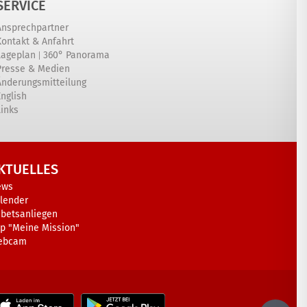
SERVICE
Ansprechpartner
Kontakt & Anfahrt
|
Lageplan
360° Panorama
Presse & Medien
Änderungsmitteilung
English
Links
KTUELLES
ews
lender
betsanliegen
p "Meine Mission"
ebcam