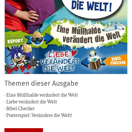
Themen dieser Ausgabe
· Eine Müll­hal­de ver­än­dert die Welt
· Lie­be ver­än­dert die Welt
· Bibel Checker
· Pos­ter­spiel: Ver­än­de­re die Welt!