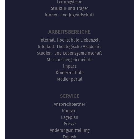
Leitungsteam
Struktur und Träger
Kinder- und Jugendschutz
ARBEITSBEREICHE
Internat. Hochschule Liebenzell
Interkult. Theologische Akademie
Studien- und Lebensgemeinschaft
Missionsberg-Gemeinde
impact
Kinderzentrale
Medienportal
SERVICE
Ansprechpartner
Kontakt
Lageplan
Presse
Änderungsmitteilung
English