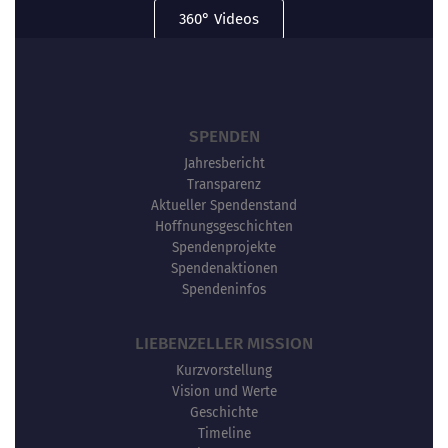
360° Videos
SPENDEN
Jahresbericht
Transparenz
Aktueller Spendenstand
Hoffnungsgeschichten
Spendenprojekte
Spendenaktionen
Spendeninfos
LIEBENZELLER MISSION
Kurzvorstellung
Vision und Werte
Geschichte
Timeline