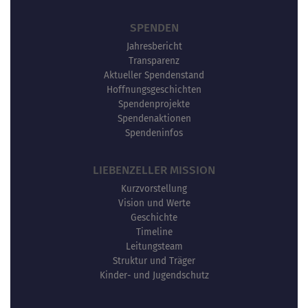
SPENDEN
Jahresbericht
Transparenz
Aktueller Spendenstand
Hoffnungsgeschichten
Spendenprojekte
Spendenaktionen
Spendeninfos
LIEBENZELLER MISSION
Kurzvorstellung
Vision und Werte
Geschichte
Timeline
Leitungsteam
Struktur und Träger
Kinder- und Jugendschutz