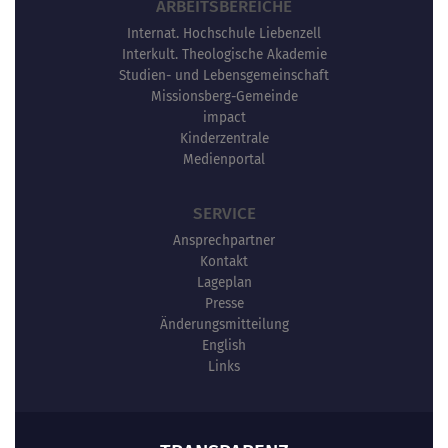
ARBEITSBEREICHE
Internat. Hochschule Liebenzell
Interkult. Theologische Akademie
Studien- und Lebensgemeinschaft
Missionsberg-Gemeinde
impact
Kinderzentrale
Medienportal
SERVICE
Ansprechpartner
Kontakt
Lageplan
Presse
Änderungsmitteilung
English
Links