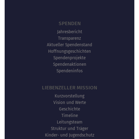
SPENDEN
Jahresbericht
Transparenz
Aktueller Spendenstand
Hoffnungsgeschichten
Spendenprojekte
Spendenaktionen
Spendeninfos
LIEBENZELLER MISSION
Kurzvorstellung
Vision und Werte
Geschichte
Timeline
Leitungsteam
Struktur und Träger
Kinder- und Jugendschutz