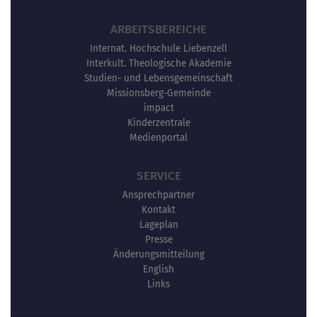
ARBEITSBEREICHE
Internat. Hochschule Liebenzell
Interkult. Theologische Akademie
Studien- und Lebensgemeinschaft
Missionsberg-Gemeinde
impact
Kinderzentrale
Medienportal
SERVICE
Ansprechpartner
Kontakt
Lageplan
Presse
Änderungsmitteilung
English
Links