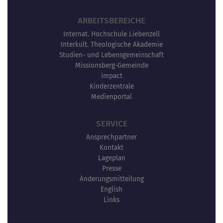
ARBEITSBEREICHE
Internat. Hochschule Liebenzell
Interkult. Theologische Akademie
Studien- und Lebensgemeinschaft
Missionsberg-Gemeinde
impact
Kinderzentrale
Medienportal
SERVICE
Ansprechpartner
Kontakt
Lageplan
Presse
Änderungsmitteilung
English
Links