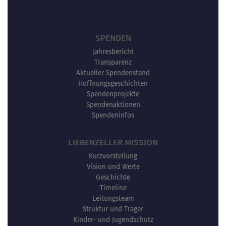
SPENDEN
Jahresbericht
Transparenz
Aktueller Spendenstand
Hoffnungsgeschichten
Spendenprojekte
Spendenaktionen
Spendeninfos
LIEBENZELLER MISSION
Kurzvorstellung
Vision und Werte
Geschichte
Timeline
Leitungsteam
Struktur und Träger
Kinder- und Jugendschutz