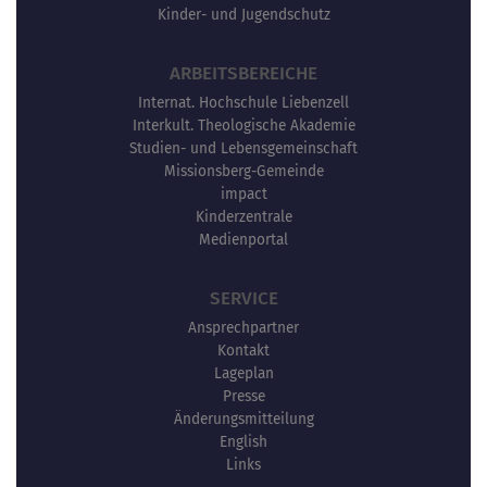
Kinder- und Jugendschutz
ARBEITSBEREICHE
Internat. Hochschule Liebenzell
Interkult. Theologische Akademie
Studien- und Lebensgemeinschaft
Missionsberg-Gemeinde
impact
Kinderzentrale
Medienportal
SERVICE
Ansprechpartner
Kontakt
Lageplan
Presse
Änderungsmitteilung
English
Links