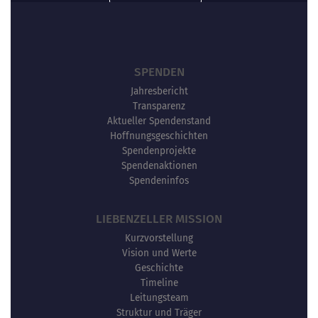
SPENDEN
Jahresbericht
Transparenz
Aktueller Spendenstand
Hoffnungsgeschichten
Spendenprojekte
Spendenaktionen
Spendeninfos
LIEBENZELLER MISSION
Kurzvorstellung
Vision und Werte
Geschichte
Timeline
Leitungsteam
Struktur und Träger