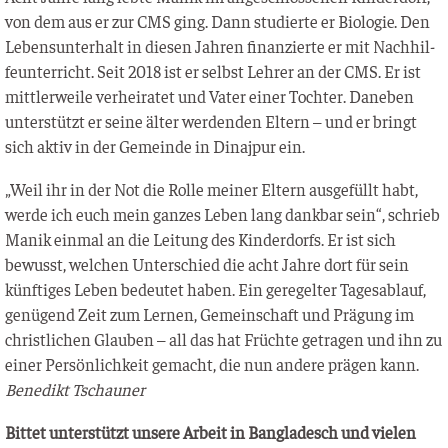
von dem aus er zur CMS ging. Dann stu­dier­te er Bio­lo­gie. Den
Lebens­un­ter­halt in die­sen Jah­ren finan­zier­te er mit Nach­hil­
fe­un­ter­richt. Seit 2018 ist er selbst Leh­rer an der CMS. Er ist
mitt­ler­wei­le ver­hei­ra­tet und Vater einer Toch­ter. Dane­ben
unter­stützt er sei­ne älter wer­den­den Eltern – und er bringt
sich aktiv in der Gemein­de in Dina­j­pur ein.
„Weil ihr in der Not die Rol­le mei­ner Eltern aus­ge­füllt habt,
wer­de ich euch mein gan­zes Leben lang dank­bar sein“, schrieb
Manik ein­mal an die Lei­tung des Kin­der­dorfs. Er ist sich
bewusst, wel­chen Unter­schied die acht Jah­re dort für sein
künf­ti­ges Leben bedeu­tet haben. Ein gere­gel­ter Tages­ab­lauf,
genü­gend Zeit zum Ler­nen, Gemein­schaft und Prä­gung im
christ­li­chen Glau­ben – all das hat Früch­te getra­gen und ihn zu
einer Per­sön­lich­keit gemacht, die nun ande­re prä­gen kann.
Bene­dikt Tschauner
Bit­tet unter­stützt unse­re Arbeit in Ban­gla­desch und vie­len