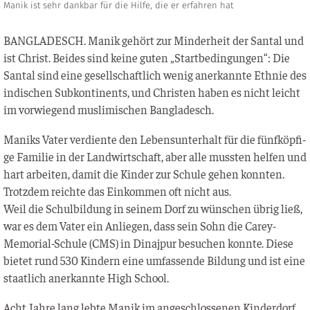
Manik ist sehr dankbar für die Hilfe, die er erfahren hat
BANGLADESCH. Manik gehört zur Min­der­heit der San­tal und
ist Christ. Bei­des sind kei­ne guten „Start­be­din­gun­gen“: Die
San­tal sind eine gesell­schaft­lich wenig aner­kann­te Eth­nie des
indi­schen Sub­kon­ti­nents, und Chris­ten haben es nicht leicht
im vor­wie­gend mus­li­mi­schen Bangladesch.
Maniks Vater ver­dien­te den Lebens­un­ter­halt für die fünf­köp­fi­
ge Fami­lie in der Land­wirt­schaft, aber alle muss­ten hel­fen und
hart arbei­ten, damit die Kin­der zur Schu­le gehen konn­ten.
Trotz­dem reich­te das Ein­kom­men oft nicht aus.
Weil die Schul­bil­dung in sei­nem Dorf zu wün­schen übrig ließ,
war es dem Vater ein Anlie­gen, dass sein Sohn die Carey-
Memo­ri­al-Schu­le (CMS) in Dina­j­pur besu­chen konn­te. Die­se
bie­tet rund 530 Kin­dern eine umfas­sen­de Bil­dung und ist eine
staat­lich aner­kann­te High School.
Acht Jah­re lang leb­te Manik im ange­schlos­se­nen Kin­der­dorf,