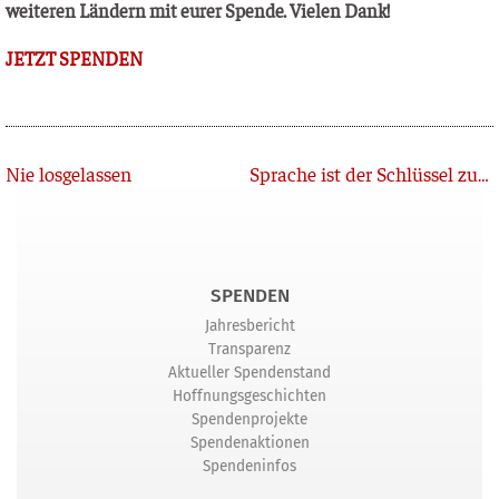
wei­te­ren Län­dern mit eurer Spen­de. Vie­len Dank!
JETZT SPENDEN
Zurück
Nie losgelassen
Sprache ist der Schlüssel zum Herzen der Menschen
SPENDEN
Jahresbericht
Transparenz
Aktueller Spendenstand
Hoffnungsgeschichten
Spendenprojekte
Spendenaktionen
Spendeninfos