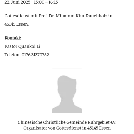
22. Juni 2025 | 15:00 – 16:15
Got­tes­dienst mit Prof. Dr. Mihamm Kim-Rauch­holz in
45145 Essen.
Kon­takt:
Pas­tor Quan­kai Li
Tele­fon: 0176 31370782
Chi­ne­si­sche Christ­li­che Gemein­de Ruhr­ge­biet e.V.
Orga­ni­sa­tor von Got­tes­dienst in 45145 Essen