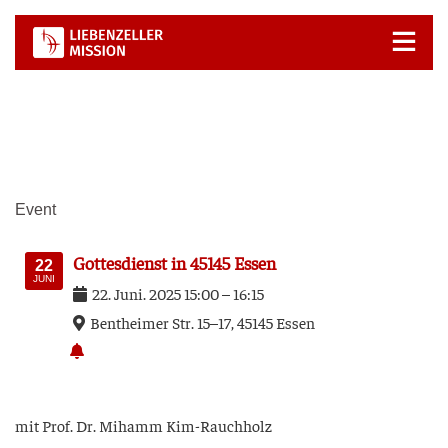
Zum
Inhalt
springen
Event
Got­tes­dienst in 45145 Essen
22
JUNI
22
.
Juni
.
2025
15:00
–
16:15
Bent­hei­mer Str. 15–17, 45145 Essen
mit Prof. Dr. Mihamm Kim-Rauchholz