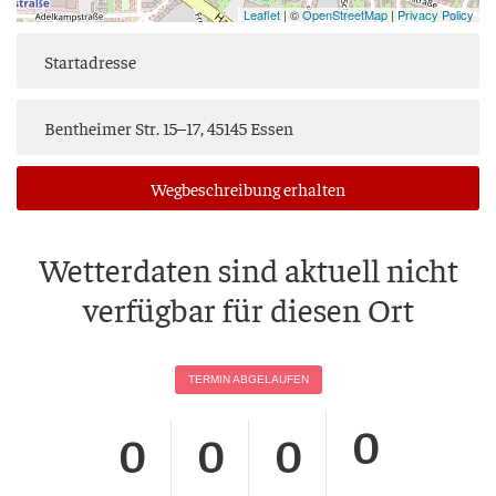
Leaflet
| ©
OpenStreetMap
|
Privacy Policy
Weg­be­schrei­bung erhalten
Wet­ter­da­ten sind aktu­ell nicht
ver­füg­bar für die­sen Ort
TER­MIN ABGELAUFEN
0
0
0
0