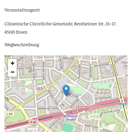
Ver­an­stal­tungs­ort
Chi­ne­si­sche Christ­li­che Gemein­de, Bent­hei­mer Str. 15–17,
45145 Essen
Weg­be­schrei­bung
+
−