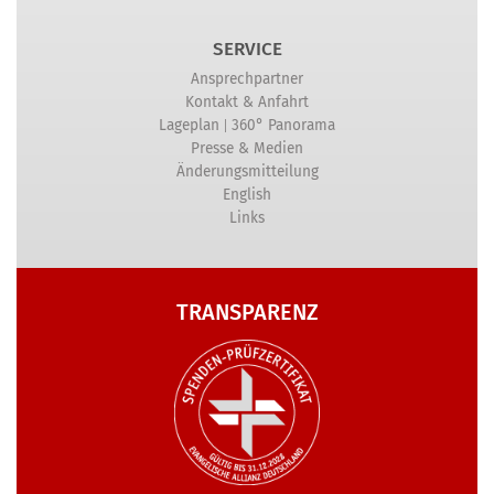
SERVICE
Ansprechpartner
Kontakt & Anfahrt
|
Lageplan
360° Panorama
Presse & Medien
Änderungsmitteilung
English
Links
TRANSPARENZ