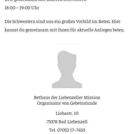
18:00 – 19:00 Uhr
Die Schwes­tern sind uns ein gro­ßes Vor­bild im Beten. Hier
kannst du gemein­sam mit ihnen für aktu­el­le Anlie­gen beten.
Bet­haus der Lie­ben­zel­ler Mission
Orga­ni­sa­tor von Gebetsstunde
Lio­bastr. 10
75378 Bad Liebenzell
Tel. 07052 17–7653