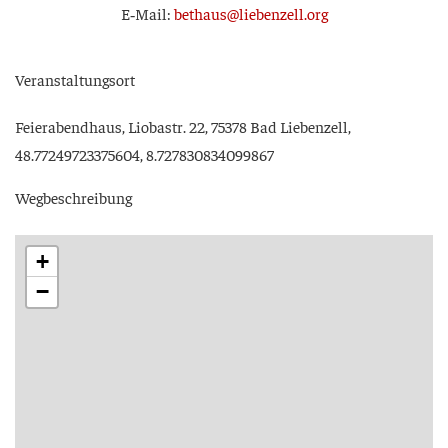
E‑Mail:
bethaus@liebenzell.org
Ver­an­stal­tungs­ort
Fei­er­abend­haus, Lio­bastr. 22, 75378 Bad Lie­ben­zell,
48.77249723375604, 8.727830834099867
Weg­be­schrei­bung
+
−