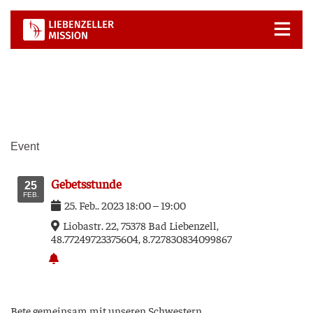
Zum
Inhalt
springen
Event
Gebets­stun­de
25
FEB.
25
.
Feb.
.
2023
18:00
–
19:00
Lio­bastr. 22, 75378 Bad Lie­ben­zell,
48.77249723375604, 8.727830834099867
Bete gemein­sam mit unse­ren Schwestern