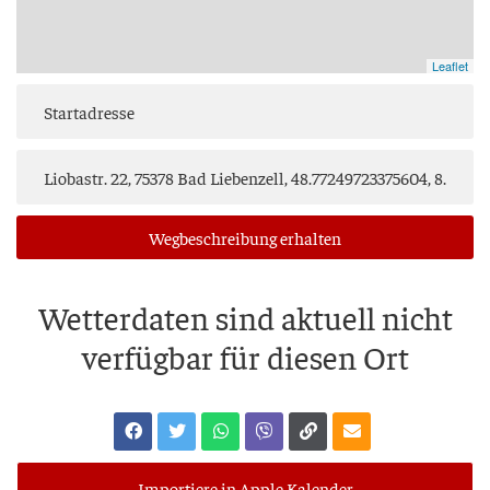
Leaflet
Weg­be­schrei­bung erhalten
Wet­ter­da­ten sind aktu­ell nicht
ver­füg­bar für die­sen Ort
Importiere in Apple Kalender