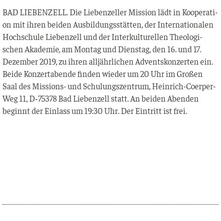
BAD LIEBENZELL. Die Lie­ben­zel­ler Mis­si­on lädt in Koope­ra­ti­
on mit ihren bei­den Aus­bil­dungs­stät­ten, der Inter­na­tio­na­len
Hoch­schu­le Lie­ben­zell und der Inter­kul­tu­rel­len Theo­lo­gi­
schen Aka­de­mie, am Mon­tag und Diens­tag, den 16. und 17.
Dezem­ber 2019, zu ihren all­jähr­li­chen Advents­kon­zer­ten ein.
Bei­de Kon­zert­aben­de fin­den wie­der um 20 Uhr im Gro­ßen
Saal des Mis­si­ons- und Schu­lungs­zen­trum, Hein­rich-Coer­per-
Weg 11, D‑75378 Bad Lie­ben­zell statt. An bei­den Aben­den
beginnt der Ein­lass um 19:30 Uhr. Der Ein­tritt ist frei.