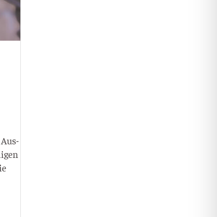
r Aus­
li­gen
ie