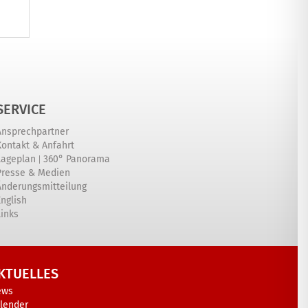
SERVICE
Ansprechpartner
Kontakt & Anfahrt
|
Lageplan
360° Panorama
Presse & Medien
Änderungsmitteilung
English
Links
KTUELLES
ews
lender