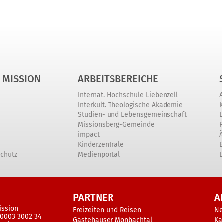
 MISSION
ARBEITSBEREICHE
Internat. Hochschule Liebenzell
Interkult. Theologische Akademie
Studien- und Lebensgemeinschaft
Missionsberg-Gemeinde
impact
Kinderzentrale
schutz
Medienportal
PARTNER
A
ission
Freizeiten und Reisen
N
 0003 3002 34
Gästehäuser Monbachtal
Ka