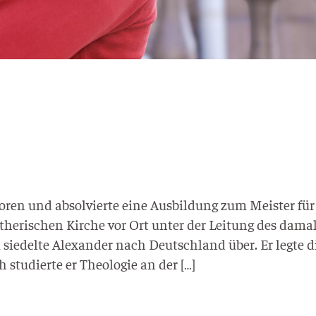
o­ren und absol­vier­te eine Aus­bil­dung zum Meis­ter fü
Luthe­ri­­schen Kir­che vor Ort unter der Lei­tung des dama­
1 sie­del­te Alex­an­der nach Deutsch­land über. Er leg­te d
stu­dier­te er Theo­lo­gie an der […]