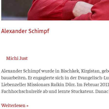
Alexander Schimpf
Michi Just
Alex­an­der Schimpf wur­de in Bisch­kek, Kir­gi­stan, geb
bau­ar­bei­ten. Er enga­gier­te sich in der Evan­­ge­­lisch-
Lie­ben­zel­ler Mis­sio­nars Rai­kin Dürr. Im Febru­ar 201
Fach­hoch­schul­rei­fe ab und lern­te Stu­cka­teur. Danach 
Weiterlesen »