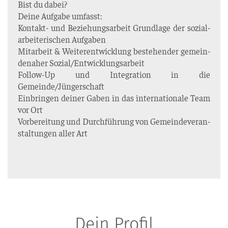
Bist du dabei?
Dei­ne Auf­ga­be umfasst:
Kon­takt- und Bezie­hungs­ar­beit Grund­la­ge der sozi­al­
ar­bei­te­ri­schen Auf­ga­ben
Mit­ar­beit & Wei­ter­ent­wick­lung bestehen­der gemein­
de­na­her Sozial/Entwicklungsarbeit
Fol­low-Up und Inte­gra­ti­on in die
Gemeinde/Jüngerschaft
Ein­brin­gen dei­ner Gaben in das inter­na­tio­na­le Team
vor Ort
Vor­be­rei­tung und Durch­füh­rung von Gemein­de­ver­an­
stal­tun­gen aller Art
Dein Profil