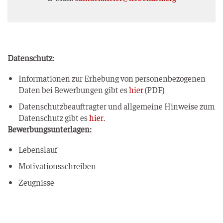
Daten­schutz:
Infor­ma­tio­nen zur Erhe­bung von per­so­nen­be­zo­ge­nen
Daten bei Bewer­bun­gen gibt es
hier
(PDF)
Daten­schutz­be­auf­trag­ter und all­ge­mei­ne Hin­wei­se zum
Daten­schutz gibt es
hier
.
Bewer­bungs­un­ter­la­gen:
Lebens­lauf
Moti­va­ti­ons­schrei­ben
Zeug­nis­se