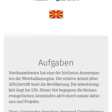
Aufgaben
Nord­ma­ze­do­ni­en hat eine der höchs­ten Armuts­quo­
ten der West­bal­kan­re­gi­on. Die rela­ti­ve Armut (über
20%) betrifft breit die Bevöl­ke­rung. Die Arbeits­lo­sig­
keit liegt bei 13%. Die­ser Not begeg­nen die klei­nen
evan­ge­li­schen Gemein­den aktiv durch sozia­le Aktio­
nen und Projekte.
Die­se Gemein­den brau­chen drin­gend Unter­stüt­zung