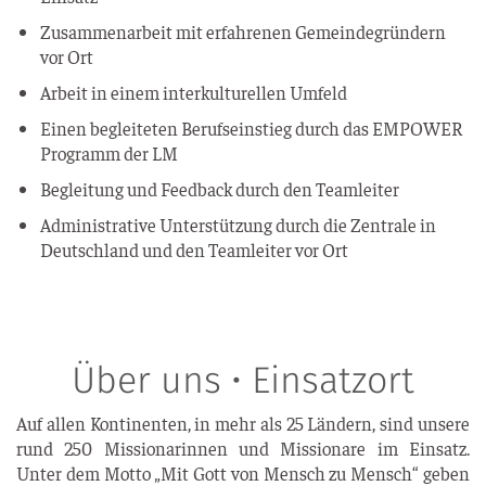
Zusam­men­ar­beit mit erfah­re­nen Gemein­de­grün­dern
vor Ort
Arbeit in einem inter­kul­tu­rel­len Umfeld
Einen beglei­te­ten Berufs­ein­stieg durch das EMPOWER
Pro­gramm der LM
Beglei­tung und Feed­back durch den Teamleiter
Admi­nis­tra­ti­ve Unter­stüt­zung durch die Zen­tra­le in
Deutsch­land und den Team­lei­ter vor Ort
Über uns • Einsatzort
Auf allen Kon­ti­nen­ten, in mehr als 25 Län­dern, sind unse­re
rund 250 Mis­sio­na­rin­nen und Mis­sio­na­re im Ein­satz.
Unter dem Mot­to „Mit Gott von Mensch zu Mensch“ geben