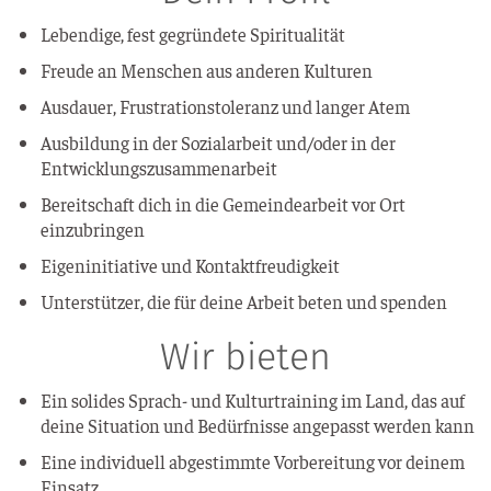
Leben­di­ge, fest gegrün­de­te Spiritualität
Freu­de an Men­schen aus ande­ren Kulturen
Aus­dau­er, Frus­tra­ti­ons­to­le­ranz und lan­ger Atem
Aus­bil­dung in der Sozi­al­ar­beit und/oder in der
Entwicklungszusammenarbeit
Bereit­schaft dich in die Gemein­de­ar­beit vor Ort
einzubringen
Eigen­in­itia­ti­ve und Kontaktfreudigkeit
Unter­stüt­zer, die für dei­ne Arbeit beten und spenden
Wir bieten
Ein soli­des Sprach- und Kul­tur­trai­ning im Land, das auf
dei­ne Situa­ti­on und Bedürf­nis­se ange­passt wer­den kann
Eine indi­vi­du­ell abge­stimm­te Vor­be­rei­tung vor dei­nem
Einsatz