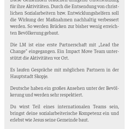
für ihre Akti­vi­tä­ten. Durch die Ent­sen­dung von christ­
li­chen Sozi­al­ar­bei­tern bzw. Ent­wick­lungs­hel­fern soll
die Wir­kung der Maß­nah­men nach­hal­tig ver­bes­sert
wer­den. So wer­den Brü­cken zur bis­her wenig erreich­
ten Bevöl­ke­rung gebaut.
Die LM ist eine ers­te Part­ner­schaft mit „Lead the
Chan­ge“ ein­ge­gan­gen. Ein Impact Move Team unter­
stützt die Akti­vi­tä­ten vor Ort.
Es lau­fen Gesprä­che mit mög­li­chen Part­nern in der
Haupt­stadt Skopje.
Deut­sche haben ein gro­ßes Anse­hen unter der Bevöl­
ke­rung und wer­den sehr respektiert.
Du wirst Teil eines inter­na­tio­na­len Teams sein,
bringst dei­ne sozi­al­ar­bei­te­ri­sche Kom­pe­tenz ein und
erlebst wie Jesus sei­ne Gemein­de baut.