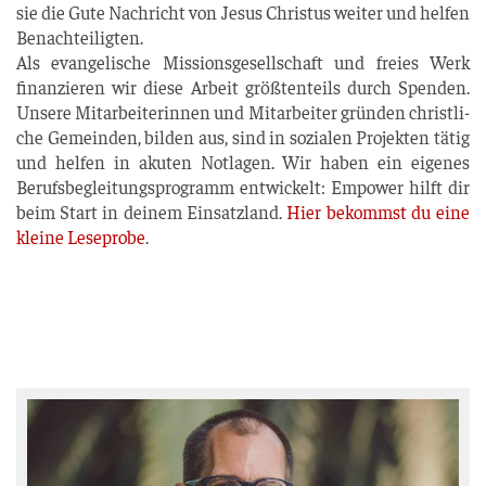
sie die Gute Nach­richt von Jesus Chris­tus wei­ter und hel­fen
Benach­tei­lig­ten.
Als evan­ge­li­sche Mis­si­ons­ge­sell­schaft und frei­es Werk
finan­zie­ren wir die­se Arbeit größ­ten­teils durch Spen­den.
Unse­re Mit­ar­bei­te­rin­nen und Mit­ar­bei­ter grün­den christ­li­
che Gemein­den, bil­den aus, sind in sozia­len Pro­jek­ten tätig
und hel­fen in aku­ten Not­la­gen. Wir haben ein eige­nes
Berufs­be­glei­tungs­pro­gramm ent­wi­ckelt: Empower hilft dir
beim Start in dei­nem Ein­satz­land.
Hier bekommst du eine
klei­ne Lese­pro­be
.