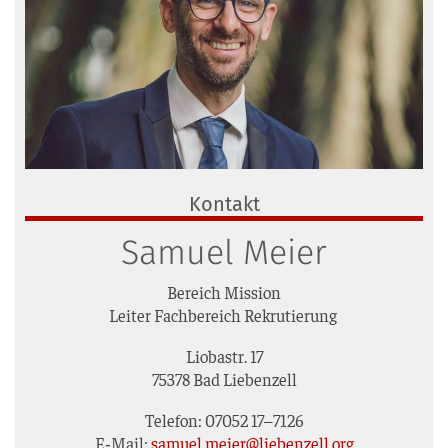
Kontakt
Samuel Meier
Bereich Mis­si­on
Lei­ter Fach­be­reich Rekrutierung
Lio­bastr. 17
75378 Bad Liebenzell
Tele­fon: 07052 17–7126
E‑Mail:
samuel.meier@liebenzell.org