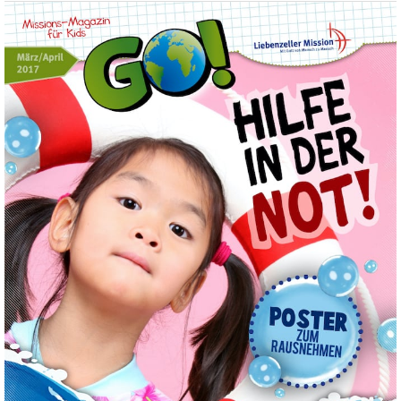
GO!
Kinderzeitschrift
–
März
/
April 2017