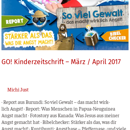
GO! Kinderzeitschrift – März / April 2017
Michi Just
· Report aus Burun­di: So viel Gewalt – das macht wirk­
lich Angst! · Report: Was Men­schen in Papua-Neu­­gui­­nea
Angst macht · Foto­sto­ry aus Kana­da: Was Jesus aus mei­ner
Angst gemacht hat · Bibel­ch­e­cker: Stär­ker als das, was dir
Angst macht! · Kun­tibun­ti: Angst­ha­se – Pfef­fer­na­se · und vie­le