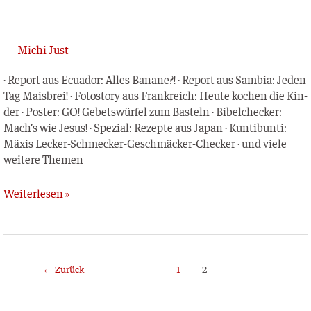
Michi Just
· Report aus Ecua­dor: Alles Bana­ne?! · Report aus Sam­bia: Jeden
Tag Mais­brei! · Foto­sto­ry aus Frank­reich: Heu­te kochen die Kin­
der · Pos­ter: GO! Gebets­wür­fel zum Bas­teln · Bibel­ch­e­cker:
Mach’s wie Jesus! · Spe­zi­al: Rezep­te aus Japan · Kun­tibun­ti:
Mäxis Lecker-Schme­cker-Geschmä­cker-Che­cker · und vie­le
wei­te­re Themen
Weiterlesen »
←
Zurück
1
2