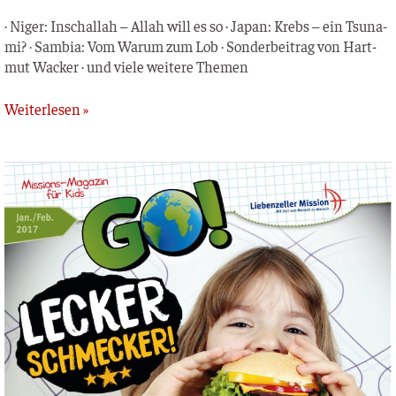
· Niger: Inschal­lah – Allah will es so · Japan: Krebs – ein Tsu­na­
mi? · Sam­bia: Vom War­um zum Lob · Son­der­bei­trag von Hart­
mut Wacker · und vie­le wei­te­re Themen
Weiterlesen »
GO!
Kinderzeitschrift
–
Januar
/
Februar
2017