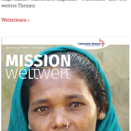
wei­te­re Themen
Weiterlesen »
MISSION
weltweit
–
Januar
/
Februar
2017