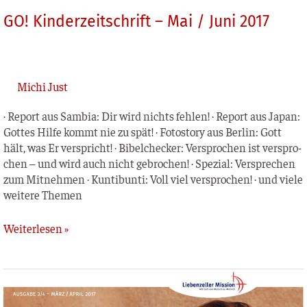
GO! Kinderzeitschrift – Mai / Juni 2017
Michi Just
· Report aus Sam­bia: Dir wird nichts feh­len! · Report aus Japan:
Got­tes Hil­fe kommt nie zu spät! · Foto­sto­ry aus Ber­lin: Gott
hält, was Er ver­spricht! · Bibel­ch­e­cker: Ver­spro­chen ist ver­spro­
chen – und wird auch nicht gebro­chen! · Spe­zi­al: Ver­spre­chen
zum Mit­neh­men · Kun­tibun­ti: Voll viel ver­spro­chen! · und vie­le
wei­te­re Themen
Weiterlesen »
MISSION
weltweit