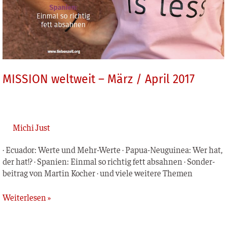
MISSION weltweit – März / April 2017
Michi Just
· Ecua­dor: Wer­te und Mehr-Wer­te · Papua-Neu­­gui­­nea: Wer hat,
der hat!? · Spa­ni­en: Ein­mal so rich­tig fett absah­nen · Son­der­
bei­trag von Mar­tin Kocher · und vie­le wei­te­re Themen
Weiterlesen »