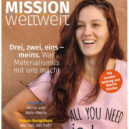
–
März
/
April 2017