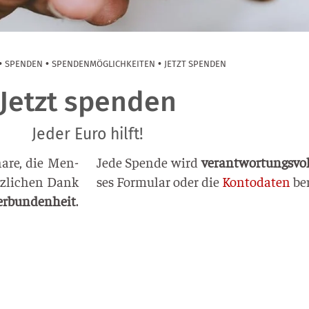
•
•
•
SPEN­DEN
SPEN­DEN­MÖG­LICH­KEI­TEN
JETZT SPEN­DEN
Jetzt spenden
Jeder Euro hilft!
na­re, die Men­
Jede Spen­de wird
ver­ant­wor­tungs­vo
z­li­chen Dank
ses For­mu­lar oder die
Kon­to­da­ten
ber
r­bun­den­heit
.