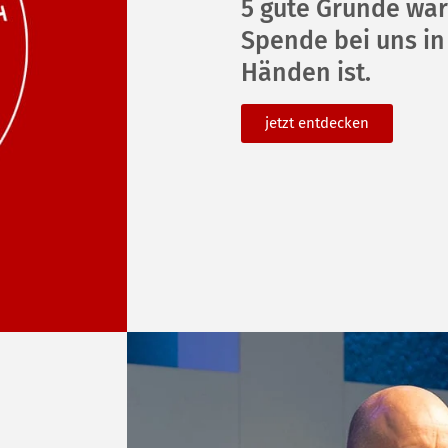
5 gute Gründe wa
Spende bei uns in
Händen ist.
jetzt ent­de­cken