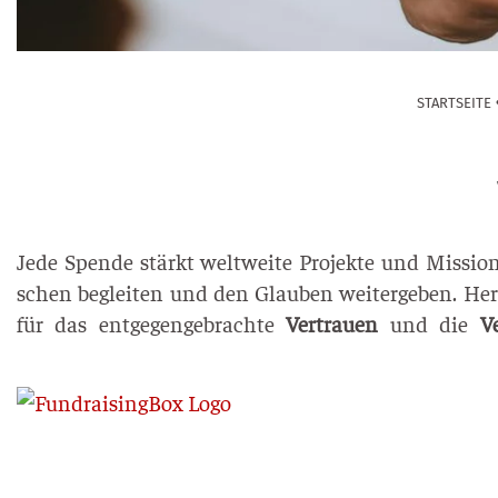
START­SEI­TE
Jede Spen­de stärkt welt­wei­te Pro­jek­te und Mis­sio­
schen beglei­ten und den Glau­ben wei­ter­ge­ben. Her
für das ent­ge­gen­ge­brach­te
Ver­trau­en
und die
Ve