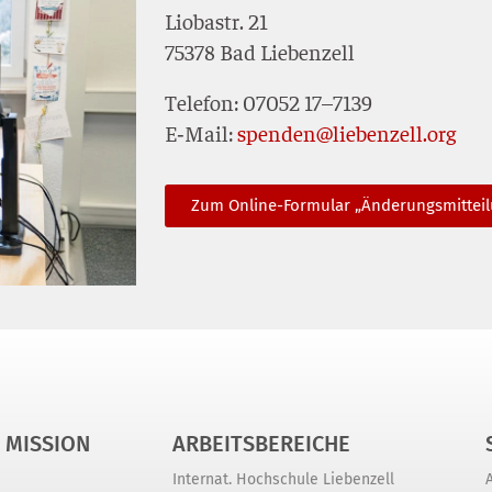
Lio­bastr. 21
75378 Bad Liebenzell
Tele­fon: 07052 17–7139
E‑Mail:
spenden@liebenzell.org
Zum Online-For­mu­lar „Ände­rungs­mit­tei­
 MISSION
ARBEITSBEREICHE
Internat. Hochschule Liebenzell