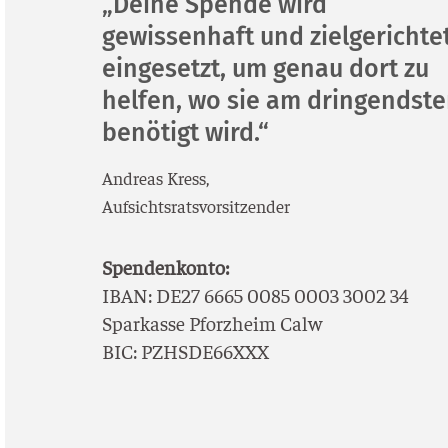
„Deine Spende wird
gewissenhaft und zielgerichte
eingesetzt, um genau dort zu
helfen, wo sie am dringendst
benötigt wird.“
Andre­as Kress,
Auf­sichts­rats­vor­sit­zen­der
Spen­den­kon­to:
IBAN: DE27 6665 0085 0003 3002 34
Spar­kas­se Pforz­heim Calw
BIC: PZHSDE66XXX