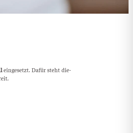
ll
ein­ge­setzt. Dafür steht die­
eit.