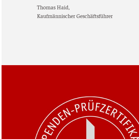
Tho­mas Haid,
Kauf­män­ni­scher Geschäftsführer