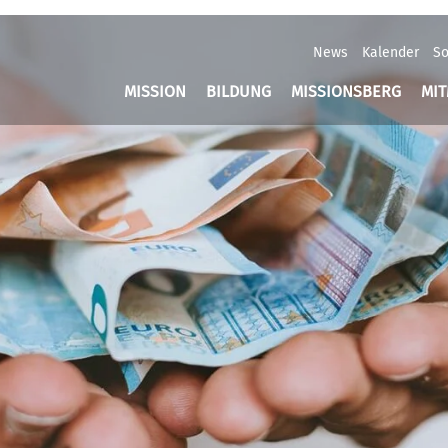
News
Kalender
So
MISSION
BILDUNG
MISSIONSBERG
MI