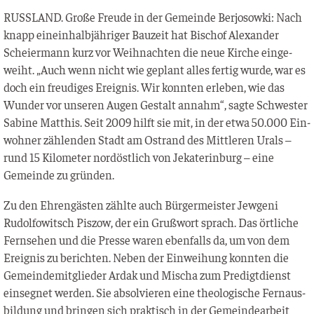
RUSSLAND. Gro­ße Freu­de in der Gemein­de Ber­jo­sow­ki: Nach
knapp ein­ein­halb­jäh­ri­ger Bau­zeit hat Bischof Alex­an­der
Schei­er­mann kurz vor Weih­nach­ten die neue Kir­che ein­ge­
weiht. „Auch wenn nicht wie geplant alles fer­tig wur­de, war es
doch ein freu­di­ges Ereig­nis. Wir konn­ten erle­ben, wie das
Wun­der vor unse­ren Augen Gestalt annahm“, sag­te Schwes­ter
Sabi­ne Mat­this. Seit 2009 hilft sie mit, in der etwa 50.000 Ein­
woh­ner zäh­len­den Stadt am Ost­rand des Mitt­le­ren Urals –
rund 15 Kilo­me­ter nord­öst­lich von Jeka­te­rin­burg – eine
Gemein­de zu gründen.
Zu den Ehren­gäs­ten zähl­te auch Bür­ger­meis­ter Jew­ge­ni
Rudol­fo­witsch Pis­zow, der ein Gruß­wort sprach. Das ört­li­che
Fern­se­hen und die Pres­se waren eben­falls da, um von dem
Ereig­nis zu berich­ten. Neben der Ein­wei­hung konn­ten die
Gemein­de­mit­glie­der Ard­ak und Mischa zum Pre­digt­dienst
ein­seg­net wer­den. Sie absol­vie­ren eine theo­lo­gi­sche Fern­aus­
bil­dung und brin­gen sich prak­tisch in der Gemein­de­ar­beit