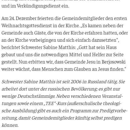
und im Ver­kün­di­gungs­dienst ein.
Am 24. Dezem­ber fei­er­ten die Gemein­de­mit­glie­der den ers­ten
Weih­nachts­got­tes­dienst in der Kir­che. „Es kamen neben der
Gemein­de auch Gäs­te, die von der Kir­che erfah­ren hat­ten, oder
an der Kir­che vor­bei­gin­gen und sich ein­fach dazu­setz­ten“,
berich­tet Schwes­ter Sabi­ne Mat­this: „Gott hat sein Haus
gebaut und uns die not­wen­di­gen Mit­tel und Hel­fer zur Sei­te
gestellt. Nun erbit­ten wir, dass Gemein­de Jesu in Ber­jo­sow­ski
wei­ter wächst, dass Men­schen zum Glau­ben an Jesus finden.“
Schwes­ter Sabi­ne Mat­this ist seit 2006 in Russ­land tätig. Sie
arbei­tet dort unter der rus­si­schen Bevöl­ke­rung; es gibt nur
weni­ge Deutsch­stäm­mi­ge. Neben ver­schie­de­nen Ver­an­stal­
tun­gen sowie einem „TEE“-Kurs (außer­schu­li­sche theo­lo­gi­
sche Aus­bil­dung) gibt es auch ein Pro­gramm zur Pre­digt­vor­be­
rei­tung, damit Gemein­de­mit­glie­der künf­tig selbst pre­di­gen
können.