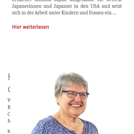
Japa­ne­rin­nen und Japa­nier in den USA und setzt
sich in der Arbeit unter Kin­dern und Frau­en ein.
Hier weiterlesen
Hilfe für Benachteiligte in
den USA
Wenn man an USA denkt, fällt einem vermutlich eher
Reichtum als Armut ein. Aber es gibt unglaublich viele
Obdachlose oder Benachteiligte dort. Sich für diese
Menschen einzusetzen, ist sehr wichtig.
S. Annerose Ochs – Schwester der Liebenzeller Mission