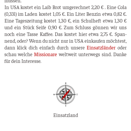
müssen.
In USA kos­tet ein Laib Brot umge­rech­net 2,20 € . Eine Cola
(0,33l) im Laden kos­tet 1,05 €. Ein Liter Ben­zin etwa 0,82 €.
Eine Tages­zei­tung kos­tet 1,30 €, ein Schul­heft etwa 1,30 €
und ein Stück Sei­fe 0,90 €. Zum Schluss gön­nen wir uns
noch eine Tas­se Kaf­fee. Das kos­tet hier etwa 2,75 €. Span­
nend, oder? Wenn du nicht nur in USA ein­kau­fen möch­test,
dann klick dich ein­fach durch unse­re
Ein­satz­län­der
oder
schau wel­che
Mis­sio­na­re
welt­weit unter­wegs sind. Dan­ke
für dein Interesse.
Einsatzland