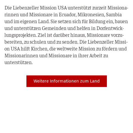
Die Lie­ben­zel­ler Mis­si­on USA unter­stützt zur­zeit Mis­sio­na­
rin­nen und Mis­sio­na­re in Ecua­dor, Mikro­ne­si­en, Sam­bia
und im eige­nen Land. Sie set­zen sich für Bil­dung ein, bau­en
und unter­stüt­zen Gemein­den und hel­fen in Dorf­ent­wick­
lungs­pro­jek­ten. Ziel ist dar­über hin­aus, Mis­sio­na­re vor­zu­
be­rei­ten, zu schu­len und zu sen­den. Die Lie­ben­zel­ler Mis­si­
on USA hilft Kir­chen, die welt­wei­te Mis­si­on zu för­dern und
Mis­sio­na­rin­nen und Mis­sio­na­re in ihrer Arbeit zu
unterstützen.
Weitere Informationen zum Land