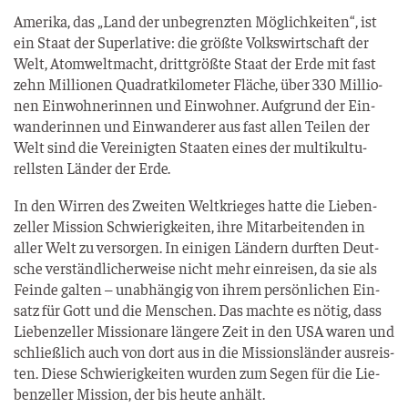
Ame­ri­ka, das „Land der unbe­grenz­ten Mög­lich­kei­ten“, ist
ein Staat der Super­la­ti­ve: die größ­te Volks­wirt­schaft der
Welt, Atom­welt­macht, dritt­größ­te Staat der Erde mit fast
zehn Mil­lio­nen Qua­drat­ki­lo­me­ter Flä­che, über 330 Mil­lio­
nen Ein­woh­ne­rin­nen und Ein­woh­ner. Auf­grund der Ein­
wan­de­rin­nen und Ein­wan­de­rer aus fast allen Tei­len der
Welt sind die Ver­ei­nig­ten Staa­ten eines der mul­ti­kul­tu­
rells­ten Län­der der Erde.
In den Wir­ren des Zwei­ten Welt­krie­ges hat­te die Lie­ben­
zel­ler Mis­si­on Schwie­rig­kei­ten, ihre Mit­ar­bei­ten­den in
aller Welt zu ver­sor­gen. In eini­gen Län­dern durf­ten Deut­
sche ver­ständ­li­cher­wei­se nicht mehr ein­rei­sen, da sie als
Fein­de gal­ten – unab­hän­gig von ihrem per­sön­li­chen Ein­
satz für Gott und die Men­schen. Das mach­te es nötig, dass
Lie­ben­zel­ler Mis­sio­na­re län­ge­re Zeit in den USA waren und
schließ­lich auch von dort aus in die Mis­si­ons­län­der aus­reis­
ten. Die­se Schwie­rig­kei­ten wur­den zum Segen für die Lie­
ben­zel­ler Mis­si­on, der bis heu­te anhält.