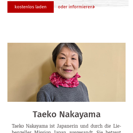
oder informieren
kostenlos laden
Taeko Nakayama
Tae­ko Naka­ya­ma ist Japa­ne­rin und durch die Lie­
ben­zel­ler Mis­si­on Japan aus­ge­sandt. Sie betreut