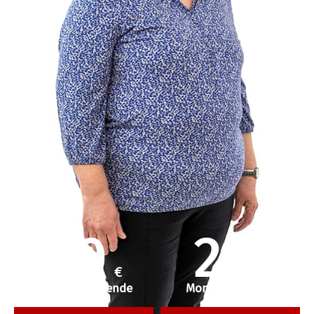
50
25
€
€
Einmalige Spende
Monatliche Hilfe