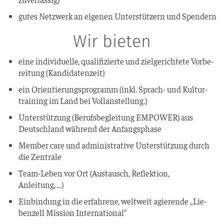
gutes Netz­werk an eige­nen Unter­stüt­zern und Spendern
Wir bieten
eine indi­vi­du­el­le, qua­li­fi­zier­te und ziel­ge­rich­te­te Vor­be­
rei­tung (Kan­di­da­ten­zeit)
ein Ori­en­tie­rungs­pro­gramm (inkl. Sprach- und Kul­tur­
trai­ning im Land bei Vollanstellung.)
Unter­stüt­zung (Berufs­be­glei­tung EMPOWER) aus
Deutsch­land wäh­rend der Anfangsphase
Mem­ber care und admi­nis­tra­ti­ve Unter­stüt­zung durch
die Zentrale
Team-Leben vor Ort (Aus­tausch, Reflek­ti­on,
Anleitung, …)
Ein­bin­dung in die erfah­re­ne, welt­weit agie­ren­de „Lie­
ben­zell Mis­si­on International“