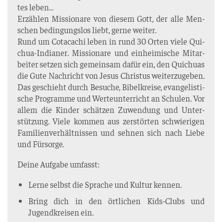
tes leben…
Erzäh­len Mis­sio­na­re von die­sem Gott, der alle Men­
schen bedin­gungs­los liebt, ger­ne wei­ter.
Rund um Cota­cachi leben in rund 30 Orten vie­le Qui­
chua-India­ner. Mis­sio­na­re und ein­hei­mi­sche Mit­ar­
bei­ter set­zen sich gemein­sam dafür ein, den Qui­chu­as
die Gute Nach­richt von Jesus Chris­tus wei­ter­zu­ge­ben.
Das geschieht durch Besu­che, Bibel­krei­se, evan­ge­lis­ti­
sche Pro­gram­me und Wer­te­un­ter­richt an Schu­len. Vor
allem die Kin­der schät­zen Zuwen­dung und Unter­
stüt­zung. Vie­le kom­men aus zer­stör­ten schwie­ri­gen
Fami­li­en­ver­hält­nis­sen und seh­nen sich nach Lie­be
und Fürsorge.
Dei­ne Auf­ga­be umfasst:
Ler­ne selbst die Spra­che und Kul­tur kennen.
Bring dich in den ört­li­chen Kids-Clubs und
Jugend­krei­sen ein.