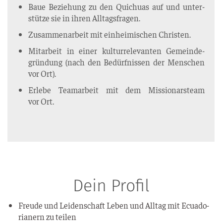
Baue Bezie­hung zu den Qui­chu­as auf und unter­
stüt­ze sie in ihren Alltagsfragen.
Zusam­men­ar­beit mit ein­hei­mi­schen Christen.
Mit­ar­beit in einer kul­tur­re­le­van­ten Gemein­de­
grün­dung (nach den Bedürf­nis­sen der Men­schen
vor Ort).
Erle­be Team­ar­beit mit dem Mis­sio­nars­team
vor Ort.
Dein Profil
Freu­de und Lei­den­schaft Leben und All­tag mit Ecua­do­
ria­nern zu teilen