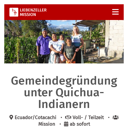
Zum
Inhalt
springen
Gemeindegründung
unter Quichua-
Indianern
Ecuador/Cotacachi
•
Voll- / Teil­zeit
•
Mis­si­on
•
ab sofort