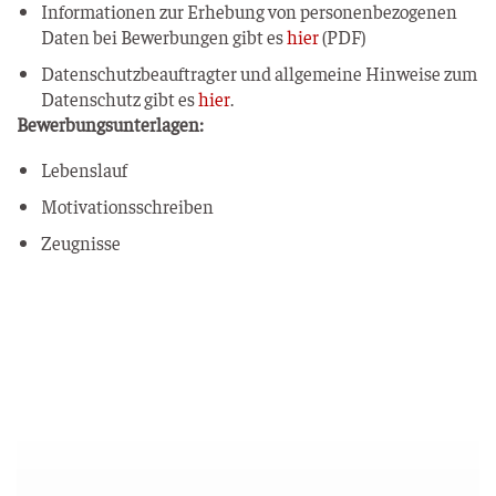
Infor­ma­tio­nen zur Erhe­bung von per­so­nen­be­zo­ge­nen
Daten bei Bewer­bun­gen gibt es
hier
(PDF)
Daten­schutz­be­auf­trag­ter und all­ge­mei­ne Hin­wei­se zum
Daten­schutz gibt es
hier
.
Bewer­bungs­un­ter­la­gen:
Lebens­lauf
Moti­va­ti­ons­schrei­ben
Zeug­nis­se