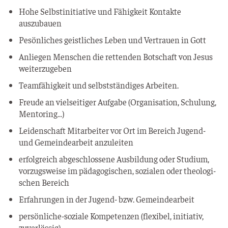
Hohe Selbst­in­itia­ti­ve und Fähig­keit Kon­tak­te
auszubauen
Pesön­li­ches geist­li­ches Leben und Ver­trau­en in Gott
Anlie­gen Men­schen die ret­ten­den Bot­schaft von Jesus
weiterzugeben
Team­fä­hig­keit und selbst­stän­di­ges Arbeiten.
Freu­de an viel­sei­ti­ger Auf­ga­be (Orga­ni­sa­ti­on, Schu­lung,
Mentoring…)
Lei­den­schaft Mit­ar­bei­ter vor Ort im Bereich Jugend-
und Gemein­de­ar­beit anzuleiten
erfolg­reich abge­schlos­se­ne Aus­bil­dung oder Stu­di­um,
vor­zugs­wei­se im päd­ago­gi­schen, sozia­len oder theo­lo­gi­
schen Bereich
Erfah­run­gen in der Jugend- bzw. Gemeindearbeit
per­sön­li­che-sozia­le Kom­pe­ten­zen (fle­xi­bel, initia­tiv,
zuverlässig)