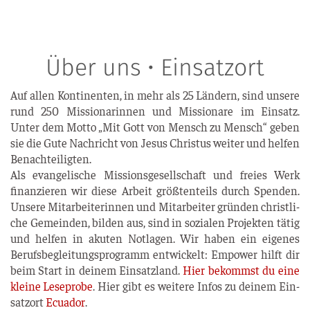
Über uns • Einsatzort
Auf allen Kon­ti­nen­ten, in mehr als 25 Län­dern, sind unse­re
rund 250 Mis­sio­na­rin­nen und Mis­sio­na­re im Ein­satz.
Unter dem Mot­to „Mit Gott von Mensch zu Mensch“ geben
sie die Gute Nach­richt von Jesus Chris­tus wei­ter und hel­fen
Benach­tei­lig­ten.
Als evan­ge­li­sche Mis­si­ons­ge­sell­schaft und frei­es Werk
finan­zie­ren wir die­se Arbeit größ­ten­teils durch Spen­den.
Unse­re Mit­ar­bei­te­rin­nen und Mit­ar­bei­ter grün­den christ­li­
che Gemein­den, bil­den aus, sind in sozia­len Pro­jek­ten tätig
und hel­fen in aku­ten Not­la­gen. Wir haben ein eige­nes
Berufs­be­glei­tungs­pro­gramm ent­wi­ckelt: Empower hilft dir
beim Start in dei­nem Ein­satz­land.
Hier bekommst du eine
klei­ne Lese­pro­be
. Hier gibt es wei­te­re Infos zu dei­nem Ein­
satz­ort
Ecua­dor
.