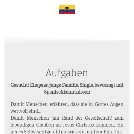
Aufgaben
Gesucht: Ehe­paar, jun­ge Fami­lie, Sin­gle, bevor­zugt mit
Spanischkenntnissen
Damit Men­schen erfah­ren, dass sie in Got­tes Augen
wert­voll sind…
Damit Men­schen (am Rand der Gesell­schaft) zum
leben­di­gen Glau­ben an Jesus Chris­tus kom­men, ein
neu­es Selbst­wert­ge­fühl ent­wi­ckeln, und zur Ehre Got­