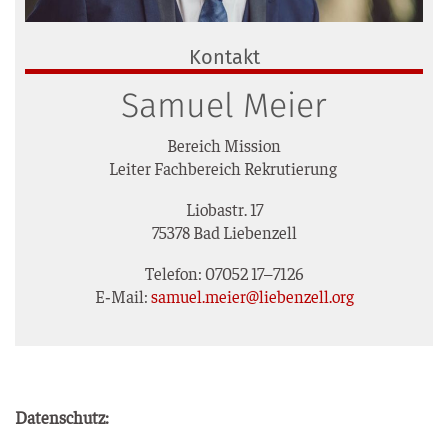
Kontakt
Samuel Meier
Bereich Mis­si­on
Lei­ter Fach­be­reich Rekrutierung
Lio­bastr. 17
75378 Bad Liebenzell
Tele­fon: 07052 17–7126
E‑Mail:
samuel.meier@liebenzell.org
Daten­schutz: