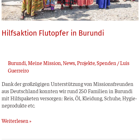
Hilfsaktion Flutopfer in Burundi
Burundi
,
Meine Mission
,
News
,
Projekte
,
Spenden
/
Luis
Guerreiro
Dank der groß­zü­gi­gen Unter­stüt­zung von Mis­si­ons­freun­den
aus Deutsch­land konn­ten wir rund 250 Fami­li­en in Burun­di
mit Hilfs­pa­ke­ten ver­sor­gen: Reis, Öl, Klei­dung, Schu­he, Hygie­
ne­pro­duk­te etc.
Weiterlesen »