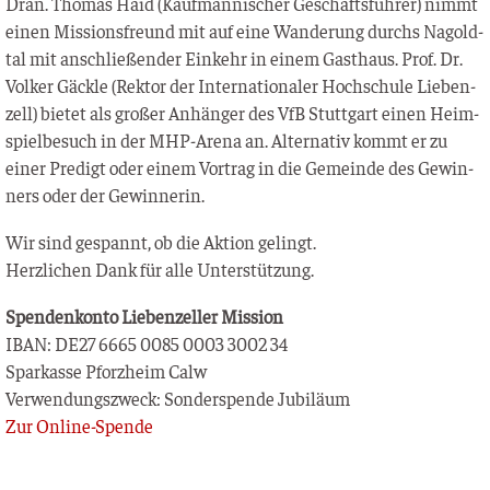
Dran. Tho­mas Haid (Kauf­män­ni­scher Geschäfts­füh­rer) nimmt
einen Mis­si­ons­freund mit auf eine Wan­de­rung durchs Nagold­
tal mit anschlie­ßen­der Ein­kehr in einem Gast­haus. Prof. Dr.
Vol­ker Gäck­le (Rek­tor der Inter­na­tio­na­ler Hoch­schu­le Lie­ben­
zell) bie­tet als gro­ßer Anhän­ger des VfB Stutt­gart einen Heim­
spiel­be­such in der MHP-Are­na an. Alter­na­tiv kommt er zu
einer Pre­digt oder einem Vor­trag in die Gemein­de des Gewin­
ners oder der Gewinnerin.
Wir sind gespannt, ob die Akti­on gelingt.
Herz­li­chen Dank für alle Unterstützung.
Spen­den­kon­to Lie­ben­zel­ler Mission
IBAN: DE27 6665 0085 0003 3002 34
Spar­kas­se Pforz­heim Calw
Ver­wen­dungs­zweck: Son­der­spen­de Jubiläum
Zur Online-Spen­de