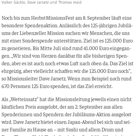
Volker Gäckle, Dave Jarsetz und Thomas Haid
Noch bis zum Herbst­Mis­si­ons­Fest am 8. Sep­tem­ber läuft eine
beson­de­re Spen­den­ak­ti­on. Anläss­lich des 125-jäh­ri­gen Jubi­lä­
ums der Lie­ben­zel­ler Mis­si­on suchen wir Men­schen, die uns
mit einer Son­der­spen­de unter­stüt­zen. Ziel ist es 125.000 Euro
zu gene­rie­ren. Bis Mit­te Juli sind rund 41.000 Euro ein­ge­gan­
gen. „Wir sind von Her­zen dank­bar für alle bis­he­ri­gen Spen­
den, aber es ist auch noch etwas Luft nach oben da. Das Ziel ist
ehr­gei­zig, aber viel­leicht schaf­fen wir die 125.000 Euro noch“,
so Mis­si­ons­lei­ter Dave Jar­setz. Wenn zum Bei­spiel noch rund
670 Per­so­nen 125 Euro spen­den, ist das Ziel erreicht.
Als „Wett­ein­satz“ hat die Mis­si­ons­lei­tung jeweils einen nicht
käuf­li­chen Preis aus­ge­lobt, der am 2. Sep­tem­ber aus allen
Spen­de­rin­nen und Spen­dern der Jubi­lä­ums-Akti­on aus­ge­lost
wird. Dave Jar­setz bie­tet einen Japan-Abend bei sich und sei­
ner Fami­lie zu Hau­se an – mit Sushi und allem Drum und