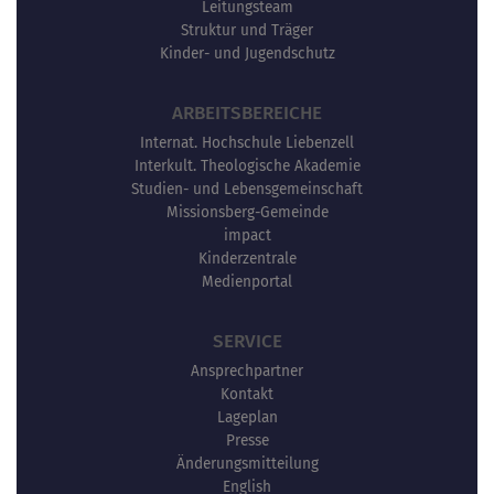
Leitungsteam
Struktur und Träger
Kinder- und Jugendschutz
ARBEITSBEREICHE
Internat. Hochschule Liebenzell
Interkult. Theologische Akademie
Studien- und Lebensgemeinschaft
Missionsberg-Gemeinde
impact
Kinderzentrale
Medienportal
SERVICE
Ansprechpartner
Kontakt
Lageplan
Presse
Änderungsmitteilung
English