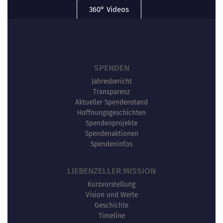
360° Videos
SPENDEN
Jahresbericht
Transparenz
Aktueller Spendenstand
Hoffnungsgeschichten
Spendenprojekte
Spendenaktionen
Spendeninfos
LIEBENZELLER MISSION
Kurzvorstellung
Vision und Werte
Geschichte
Timeline