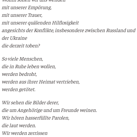
mit unse­rer Empörung,
mit unse­rer Trauer,
mit unse­rer quä­len­den Hilflosigkeit
ange­sichts der Kon­flik­te, ins­be­son­de­re zwi­schen Russ­land und
der Ukraine
die der­zeit toben?
So vie­le Menschen,
die in Ruhe leben wollen,
wer­den bedroht,
wer­den aus ihrer Hei­mat vertrieben,
wer­den getötet.
Wir sehen die Bil­der derer,
die um Ange­hö­ri­ge und um Freun­de weinen.
Wir hören hass­erfüll­te Parolen,
die laut werden.
Wir wer­den zerrissen