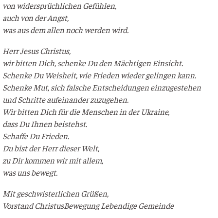
von wider­sprüch­li­chen Gefühlen,
auch von der Angst,
was aus dem allen noch wer­den wird.
Herr Jesus Christus,
wir bit­ten Dich, schen­ke Du den Mäch­ti­gen Einsicht.
Schen­ke Du Weis­heit, wie Frie­den wie­der gelin­gen kann.
Schen­ke Mut, sich fal­sche Ent­schei­dun­gen einzugestehen
und Schrit­te auf­ein­an­der zuzugehen.
Wir bit­ten Dich für die Men­schen in der Ukraine,
dass Du Ihnen beistehst.
Schaf­fe Du Frieden.
Du bist der Herr die­ser Welt,
zu Dir kom­men wir mit allem,
was uns bewegt.
Mit geschwis­ter­li­chen Grüßen,
Vor­stand Chris­tus­Be­we­gung Leben­di­ge Gemeinde