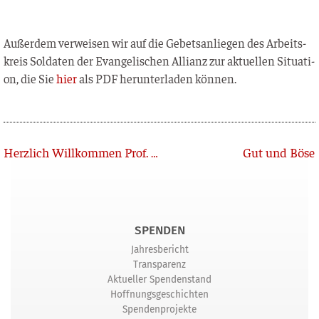
Außer­dem ver­wei­sen wir auf die Gebets­an­lie­gen des Arbeits­
kreis Sol­da­ten der Evan­ge­li­schen Alli­anz zur aktu­el­len Situa­ti­
on, die Sie
hier
als PDF her­un­ter­la­den können.
Zurück
Herzlich Willkommen Prof. Dr. Kathrin Thiel
Gut und Böse
SPENDEN
Jahresbericht
Transparenz
Aktueller Spendenstand
Hoffnungsgeschichten
Spendenprojekte