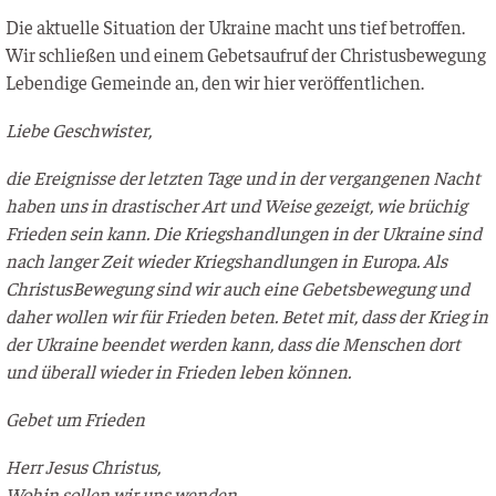
Die aktu­el­le Situa­ti­on der Ukrai­ne macht uns tief betrof­fen.
Wir schlie­ßen und einem Gebets­auf­ruf der Chris­tus­be­we­gung
Leben­di­ge Gemein­de an, den wir hier veröffentlichen.
Lie­be Geschwister,
die Ereig­nis­se der letz­ten Tage und in der ver­gan­ge­nen Nacht
haben uns in dras­ti­scher Art und Wei­se gezeigt, wie brü­chig
Frie­den sein kann. Die Kriegs­hand­lun­gen in der Ukrai­ne sind
nach lan­ger Zeit wie­der Kriegs­hand­lun­gen in Euro­pa. Als
Chris­tus­Be­we­gung sind wir auch eine Gebets­be­we­gung und
daher wol­len wir für Frie­den beten. Betet mit, dass der Krieg in
der Ukrai­ne been­det wer­den kann, dass die Men­schen dort
und über­all wie­der in Frie­den leben können.
Gebet um Frieden
Herr Jesus Christus,
Wohin sol­len wir uns wenden