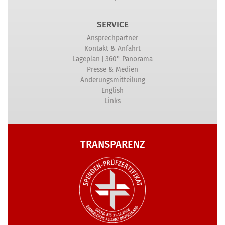
SERVICE
Ansprechpartner
Kontakt & Anfahrt
|
Lageplan
360° Panorama
Presse & Medien
Änderungsmitteilung
English
Links
TRANSPARENZ