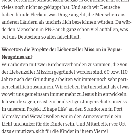
vie­les noch nicht so geklappt hat. Und auch wir Deut­sche
haben blin­de Fle­cken, was Din­ge angeht, die Men­schen aus
ande­ren Län­dern als unchrist­lich bezeich­nen wür­den. Da wür­
de den Men­schen in PNG auch ganz schön viel auf­fal­len, was
bei uns Deut­schen so alles falschläuft.
Wo set­zen die Pro­jek­te der Lie­ben­zel­ler Mis­si­on in Papua-
Neu­gui­nea an?
Wir arbei­ten mit zwei Kir­chen­ver­bän­den zusam­men, die von
der Lie­ben­zel­ler Mis­si­on gegrün­det wor­den sind. 60 bzw. 110
Jah­re nach der Grün­dung arbei­ten wir immer noch sehr part­
ner­schaft­lich zusam­men. Wir erle­ben Part­ner­schaft als etwas,
wo wir uns gemein­sam immer mehr zu Jesus hin ent­wi­ckeln.
Ich wür­de sagen, es ist ein beid­sei­ti­ger Jüngerschaftsprozess.
In unse­rem Pro­jekt „Shape Life“ an den Stand­or­ten in Port
Mores­by und Wewak wol­len wir in den Armen­vier­teln ein
Licht und Anker für die Kin­der sein. Und Mit­ar­bei­ter vor Ort
dazu ermu­ti­gen, sich für die Kin­der in ihrem Vier­tel