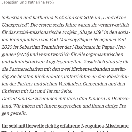
Sebastian und Katharina Proß
Sebas­ti­an und Katha­ri­na Proß sind seit 2016 im „Land of the
Unex­pec­ted“. Die ers­ten sechs Jah­re waren sie ver­ant­wort­lich
für das sozi­al-mis­sio­na­ri­sche Pro­jekt „Shape Life“ in den sozia­
len Brenn­punk­ten von Port Mores­by­/­Pa­pua-Neu­gui­nea. Seit
2020 ist Sebas­ti­an Team­lei­ter der Mis­sio­na­re in Papua-Neu­
gui­nea (PNG) und ver­ant­wort­lich für alle orga­ni­sa­to­ri­schen
und admi­nis­tra­ti­ven Ange­le­gen­hei­ten. Zusätz­lich sind sie für
die Part­ner­schaf­ten mit den zwei Kir­chen­ver­bän­den zustän­
dig. Sie bera­ten Kir­chen­lei­ter, unter­rich­ten an den Bibel­schu­
len der Part­ner und ste­hen Ver­bän­den, Gemein­den und den
Chris­ten mit Rat und Tat zur Seite.
Der­zeit sind sie zusam­men mit ihren drei Kin­dern in Deutsch­
land. Wir haben mit ihnen gespro­chen und ihnen eini­ge Fra­
gen gestellt.
Ihr seid mitt­ler­wei­le rich­tig erfah­re­ne Neu­gui­nea-Mis­sio­na­re.