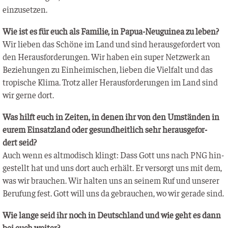
einzusetzen.
Wie ist es für euch als Fami­lie, in Papua-Neu­gui­nea zu leben?
Wir lie­ben das Schö­ne im Land und sind her­aus­ge­for­dert von
den Her­aus­for­de­run­gen. Wir haben ein super Netz­werk an
Bezie­hun­gen zu Ein­hei­mi­schen, lie­ben die Viel­falt und das
tro­pi­sche Kli­ma. Trotz aller Her­aus­for­de­run­gen im Land sind
wir ger­ne dort.
Was hilft euch in Zei­ten, in denen ihr von den Umstän­den in
eurem Ein­satz­land oder gesund­heit­lich sehr her­aus­ge­for­
dert seid?
Auch wenn es alt­mo­disch klingt: Dass Gott uns nach PNG hin­
ge­stellt hat und uns dort auch erhält. Er ver­sorgt uns mit dem,
was wir brau­chen. Wir hal­ten uns an sei­nem Ruf und unse­rer
Beru­fung fest. Gott will uns da gebrau­chen, wo wir gera­de sind.
Wie lan­ge seid ihr noch in Deutsch­land und wie geht es dann
bei euch weiter?