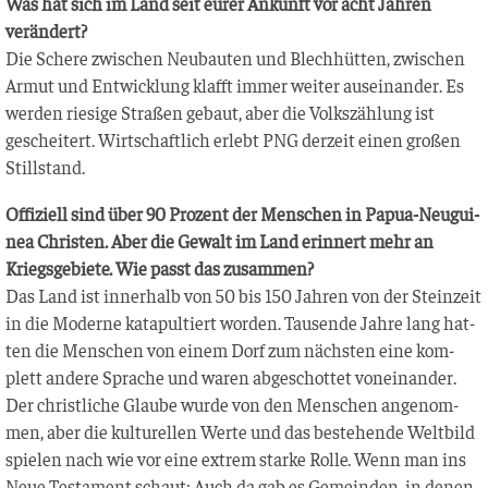
Was hat sich im Land seit eurer Ankunft vor acht Jah­ren
verändert?
Die Sche­re zwi­schen Neu­bau­ten und Blech­hüt­ten, zwi­schen
Armut und Ent­wick­lung klafft immer wei­ter aus­ein­an­der. Es
wer­den rie­si­ge Stra­ßen gebaut, aber die Volks­zäh­lung ist
geschei­tert. Wirt­schaft­lich erlebt PNG der­zeit einen gro­ßen
Stillstand.
Offi­zi­ell sind über 90 Pro­zent der Men­schen in Papua-Neu­gui­
nea Chris­ten. Aber die Gewalt im Land erin­nert mehr an
Kriegs­ge­bie­te. Wie passt das zusammen?
Das Land ist inner­halb von 50 bis 150 Jah­ren von der Stein­zeit
in die Moder­ne kata­pul­tiert wor­den. Tau­sen­de Jah­re lang hat­
ten die Men­schen von einem Dorf zum nächs­ten eine kom­
plett ande­re Spra­che und waren abge­schot­tet von­ein­an­der.
Der christ­li­che Glau­be wur­de von den Men­schen ange­nom­
men, aber die kul­tu­rel­len Wer­te und das bestehen­de Welt­bild
spie­len nach wie vor eine extrem star­ke Rol­le. Wenn man ins
Neue Tes­ta­ment schaut: Auch da gab es Gemein­den, in denen