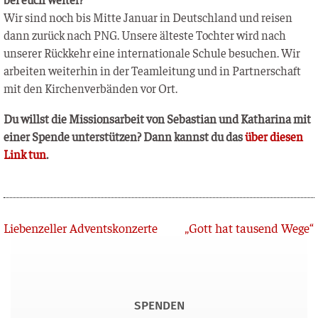
Wir sind noch bis Mit­te Janu­ar in Deutsch­land und rei­sen
dann zurück nach PNG. Unse­re ältes­te Toch­ter wird nach
unse­rer Rück­kehr eine inter­na­tio­na­le Schu­le besu­chen. Wir
arbei­ten wei­ter­hin in der Team­lei­tung und in Part­ner­schaft
mit den Kir­chen­ver­bän­den vor Ort.
Du willst die Mis­si­ons­ar­beit von Sebas­ti­an und Katha­ri­na mit
einer Spen­de unter­stüt­zen? Dann kannst du das
über die­sen
Link tun
.
Zurück
Liebenzeller Adventskonzerte
„Gott hat tausend Wege“
SPENDEN