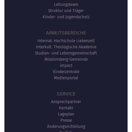
Leitungsteam
Struktur und Träger
Kinder- und Jugendschutz
ARBEITSBEREICHE
Internat. Hochschule Liebenzell
Interkult. Theologische Akademie
Studien- und Lebensgemeinschaft
Missionsberg-Gemeinde
impact
Kinderzentrale
Medienportal
SERVICE
Ansprechpartner
Kontakt
Lageplan
Presse
Änderungsmitteilung