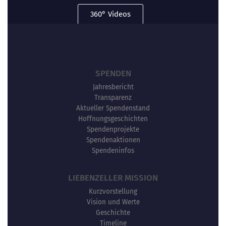
360° Videos
SPENDEN
Jahresbericht
Transparenz
Aktueller Spendenstand
Hoffnungsgeschichten
Spendenprojekte
Spendenaktionen
Spendeninfos
LIEBENZELLER MISSION
Kurzvorstellung
Vision und Werte
Geschichte
Timeline